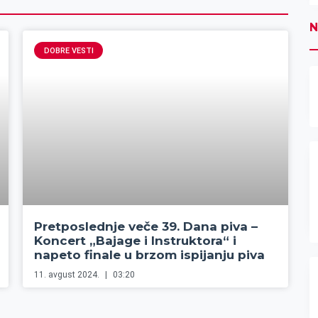
N
DOBRE VESTI
Pretposlednje veče 39. Dana piva –
Koncert „Bajage i Instruktora“ i
napeto finale u brzom ispijanju piva
11. avgust 2024.
03:20