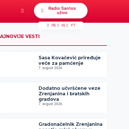
Radio Santos
uživo
FB
IG
YT
AJNOVIJE VESTI
Sasa Kovačević priređuje
veče za pamćenje
7. avgust 2026.
Dodatno učvršćene veze
Zrenjanina i bratskih
gradova
7. avgust 2026.
Gradonačelnik Zrenjanina