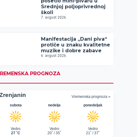
posetio mini-pivaru u
Srednjoj poljoprivrednoj
školi
7. avgust 2026.
Manifestacija „Dani piva“
protiče u znaku kvalitetne
muzike i dobre zabave
6. avgust 2026.
REMENSKA PROGNOZA