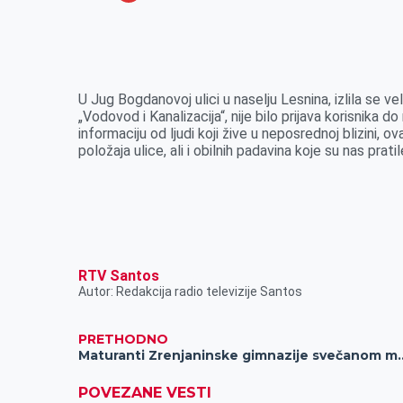
o
n
e
e
a
E
k
g
d
r
t
m
e
I
s
a
r
n
A
i
U Jug Bogdanovoj ulici u naselju Lesnina, izlila se ve
„Vodovod i Kanalizacija“, nije bilo prijava korisnika
p
l
informaciju od ljudi koji žive u neposrednoj blizini
p
položaja ulice, ali i obilnih padavina koje su nas prat
RTV Santos
Autor: Redakcija radio televizije Santos
PRETHODNO
Maturanti Zrenjaninske gimnazije svečanom ma
POVEZANE VESTI