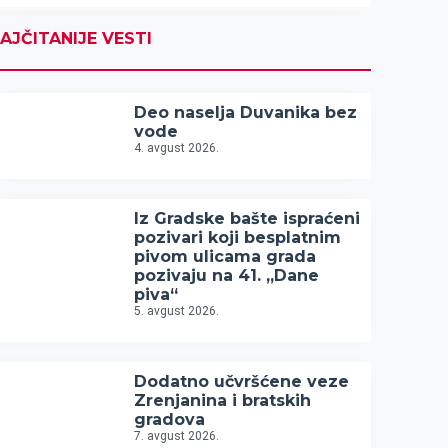
AJČITANIJE VESTI
Deo naselja Duvanika bez
vode
4. avgust 2026.
Iz Gradske bašte ispraćeni
pozivari koji besplatnim
pivom ulicama grada
pozivaju na 41. „Dane
piva“
5. avgust 2026.
Dodatno učvršćene veze
Zrenjanina i bratskih
gradova
7. avgust 2026.