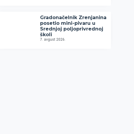
Gradonačelnik Zrenjanina
posetio mini-pivaru u
Srednjoj poljoprivrednoj
školi
7. avgust 2026.