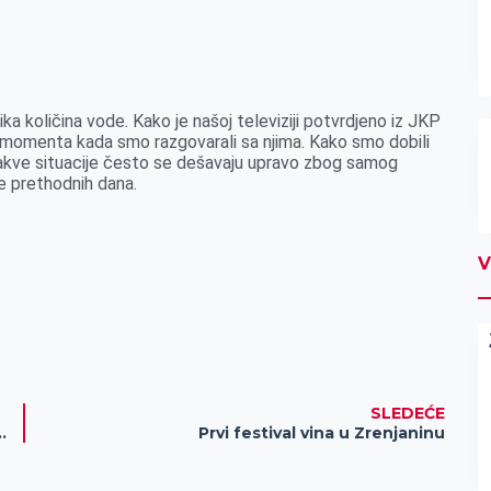
lika količina vode. Kako je našoj televiziji potvrdjeno iz JKP
 do momenta kada smo razgovarali sa njima. Kako smo dobili
, ovakve situacije često se dešavaju upravo zbog samog
ile prethodnih dana.
V
SLEDEĆE
nifestacijom obeležili kraj školske godine (FOTO)
Prvi festival vina u Zrenjaninu