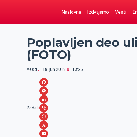
Naslovna
Izdvajamo
Vesti
Em
Poplavljen deo u
(FOTO)
Vesti
18. jun 2018.
13:25
F
a
M
c
e
L
Podeli:
e
s
i
V
b
s
n
i
W
o
e
k
b
h
X