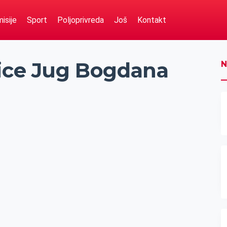
isije
Sport
Poljoprivreda
Još
Kontakt
lice Jug Bogdana
N