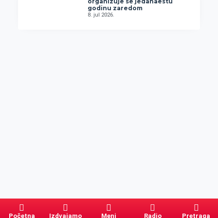
organizuje se jedanaestu
godinu zaredom
8. jul 2026.
Početna
Izdvajamo
Meni
Radio
Pretraga