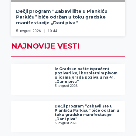
Dečji program “Zabavilište u Plankiću
Parkiću” biće održan u toku gradske
manifestacije „Dani piva“
5. avgust 2026.
10:44
NAJNOVIJE VESTI
Iz Gradske bašte ispraćeni
pozivari koji besplatnim pivom
ulicama grada pozivaju na 41.
„Dane piva“
5. avgust 2026.
Dečji program “Zabavilište u
Plankiću Parkiću” biće održan u
toku gradske manifestacije
„Dani piva“
5. avgust 2026.