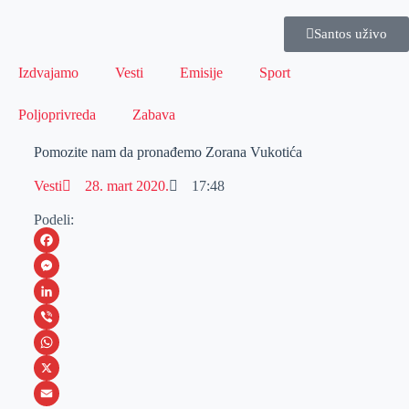
Santos uživo
Izdvajamo
Vesti
Emisije
Sport
Poljoprivreda
Zabava
Pomozite nam da pronađemo Zorana Vukotića
Vesti
28. mart 2020.
17:48
Podeli:
F
a
M
c
e
L
e
s
i
V
b
s
n
i
W
o
e
k
b
h
X