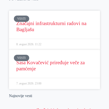
VESTI
Značajni infrastrukturni radovi na
Bagljašu
8. avgust 2026.
11:22
VESTI
Sasa Kovačević priređuje veče za
pamćenje
7. avgust 2026.
23:00
Najnovije vesti