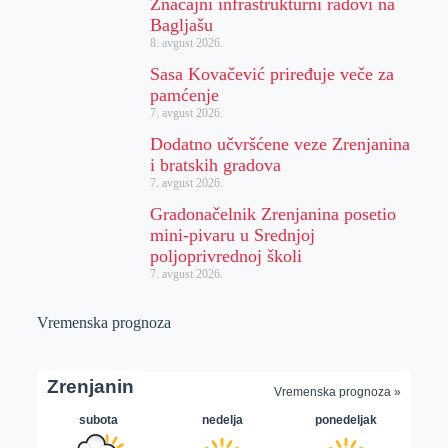
Značajni infrastrukturni radovi na
Bagljašu
8. avgust 2026.
Sasa Kovačević priređuje veče za
pamćenje
7. avgust 2026.
Dodatno učvršćene veze Zrenjanina
i bratskih gradova
7. avgust 2026.
Gradonačelnik Zrenjanina posetio
mini-pivaru u Srednjoj
poljoprivrednoj školi
7. avgust 2026.
Vremenska prognoza