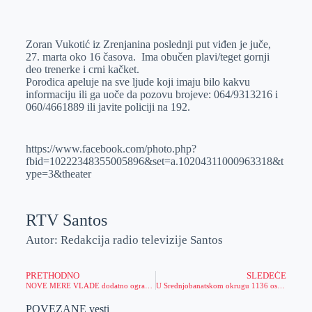
o
n
e
e
a
E
k
g
d
r
t
m
Zoran Vukotić iz Zrenjanina poslednji put viđen je juče,
e
I
s
a
27. marta oko 16 časova. Ima obučen plavi/teget gornji
r
n
A
i
deo trenerke i crni kačket.
Porodica apeluje na sve ljude koji imaju bilo kakvu
p
l
informaciju ili ga uoče da pozovu brojeve: 064/9313216 i
p
060/4661889 ili javite policiji na 192.
https://www.facebook.com/photo.php?
fbid=10222348355005896&set=a.10204311000963318&t
ype=3&theater
RTV Santos
Autor: Redakcija radio televizije Santos
PRETHODNO
SLEDEĆE
NOVE MERE VLADE dodatno ograničavaju ljude!
U Srednjobanatskom okrugu 1136 osoba nalazi se u samoizolaciji
POVEZANE vesti