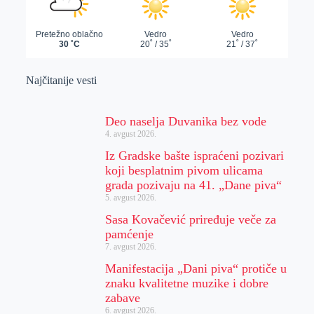
Najčitanije vesti
Deo naselja Duvanika bez vode
4. avgust 2026.
Iz Gradske bašte ispraćeni pozivari
koji besplatnim pivom ulicama
grada pozivaju na 41. „Dane piva“
5. avgust 2026.
Sasa Kovačević priređuje veče za
pamćenje
7. avgust 2026.
Manifestacija „Dani piva“ protiče u
znaku kvalitetne muzike i dobre
zabave
6. avgust 2026.