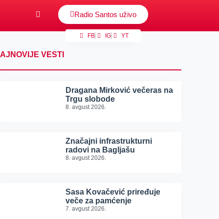
Radio Santos uživo
FB
IG
YT
AJNOVIJE VESTI
Dragana Mirković večeras na
Trgu slobode
8. avgust 2026.
Značajni infrastrukturni
radovi na Bagljašu
8. avgust 2026.
Sasa Kovačević priređuje
veče za pamćenje
7. avgust 2026.