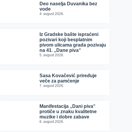
Deo naselja Duvanika bez
vode
4. avgust 2026.
Iz Gradske bašte ispraćeni
pozivari koji besplatnim
pivom ulicama grada pozivaju
na 41. „Dane piva“
5. avgust 2026.
Sasa Kovačević priređuje
veče za pamćenje
7. avgust 2026.
Manifestacija „Dani piva“
protiče u znaku kvalitetne
muzike i dobre zabave
6. avgust 2026.