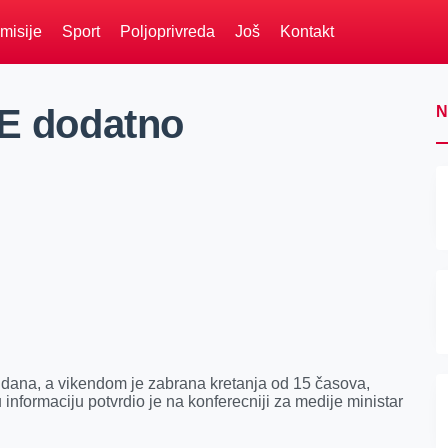
misije
Sport
Poljoprivreda
Još
Kontakt
 dodatno
N
dana, a vikendom je zabrana kretanja od 15 časova,
informaciju potvrdio je na konferecniji za medije ministar