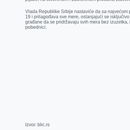
Vlada Republike Srbije nastaviće da sa najvećom p
19 i prilagođava sve mere, oslanjajući se isključi
građane da se pridržavaju svih mera bez izuzetka, k
pobednici.
Izvor: blic.rs