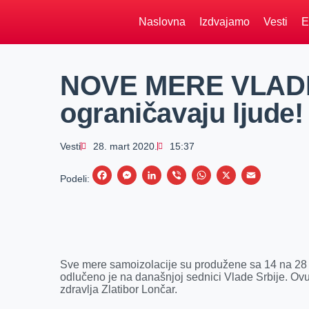
Naslovna
Izdvajamo
Vesti
E
NOVE MERE VLADE
ograničavaju ljude!
Vesti
28. mart 2020.
15:37
F
M
L
V
W
X
E
Podeli:
a
e
i
i
h
m
c
s
n
b
a
a
e
s
k
e
t
i
b
e
e
r
s
l
Sve mere samoizolacije su produžene sa 14 na 28 
o
n
d
A
odlučeno je na današnjoj sednici Vlade Srbije. Ovu 
zdravlja Zlatibor Lončar.
o
g
I
p