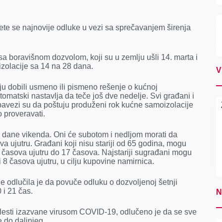
ete se najnovije odluke u vezi sa sprečavanjem širenja
a boravišnom dozvolom, koji su u zemlju ušli 14. marta i
zolacije sa 14 na 28 dana.
V
lju dobili usmeno ili pismeno rešenje o kućnoj
utomatski nastavlja da teče još dve nedelje. Svi građani i
bavezi su da poštuju produženi rok kućne samoizolacije
 proveravati.
a dane vikenda. Oni će subotom i nedljom morati da
 ujutru. Građani koji nisu stariji od 65 godina, mogu
 časova ujutru do 17 časova. Najstariji sugrađani mogu
8 časova ujutru, u cilju kupovine namirnica.
e odlučila je da povuče odluku o dozvoljenoj šetnji
 i 21 čas.
N
lesti izazvane virusom COVID-19, odlučeno je da se sve
 do daljnjeg.