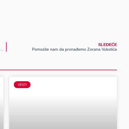
SLEDEĆE
 obolelih od koronavirusa, 659 potvrđenih slučajeva
Pomozite nam da pronađemo Zorana Vukotića
VESTI