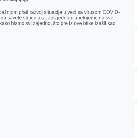
ažnjom prati razvoj situacije u vezi sa virusom COVID-
vo na savete stručnjaka. Još jednom apelujemo na sve
ako bismo svi zajedno, što pre iz ove bitke izašli kao