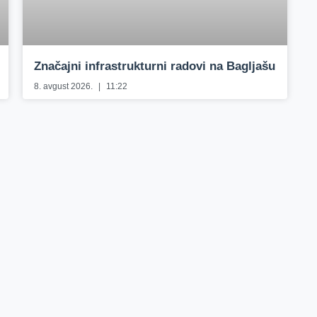
Značajni infrastrukturni radovi na Bagljašu
8. avgust 2026.
11:22