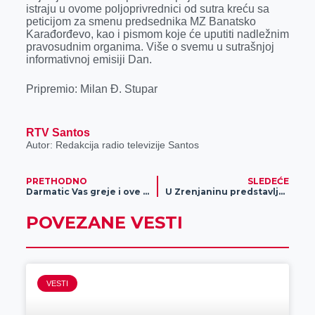
k
e
n
p
istraju u ovome poljoprivrednici od sutra kreću sa
peticijom za smenu predsednika MZ Banatsko
r
Karađorđevo, kao i pismom koje će uputiti nadležnim
pravosudnim organima. Više o svemu u sutrašnjoj
informativnoj emisiji Dan.
Pripremio: Milan Đ. Stupar
RTV Santos
Autor: Redakcija radio televizije Santos
PRETHODNO
SLEDEĆE
Darmatic Vas greje i ove sezone
U Zrenjaninu predstavljen auto koji može da pređe 100 kilometara za 300 dinara
POVEZANE VESTI
VESTI