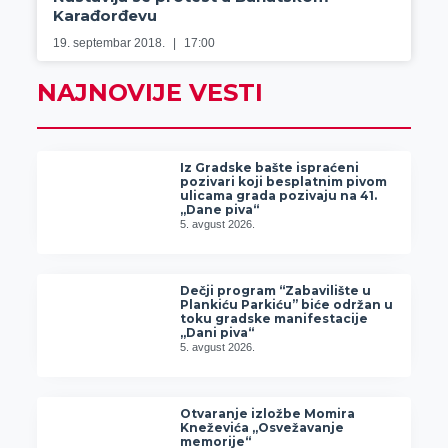
Karađorđevu
19. septembar 2018.
17:00
NAJNOVIJE VESTI
Iz Gradske bašte ispraćeni
pozivari koji besplatnim pivom
ulicama grada pozivaju na 41.
„Dane piva“
5. avgust 2026.
Dečji program “Zabavilište u
Plankiću Parkiću” biće održan u
toku gradske manifestacije
„Dani piva“
5. avgust 2026.
Otvaranje izložbe Momira
Kneževića „Osvežavanje
memorije“