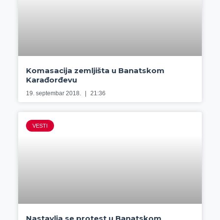
Komasacija zemljišta u Banatskom
Karađorđevu
19. septembar 2018.
21:36
VESTI
Nastavlja se protest u Banatskom