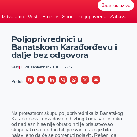
Santos uživo
Izdvajamo
Vesti
Emisije
Sport
Poljoprivreda
Zabava
Poljoprivrednici u
Banatskom Karađorđevu i
dalje bez odgovora
Vesti
20. septembar 2018.
22:51
F
M
L
V
W
X
E
Podeli:
a
e
i
i
h
m
c
s
n
b
a
a
e
s
k
e
t
i
Na protestnom skupu poljoprivrednika iz Banatskog
b
e
e
r
s
l
Karađorđeva, nezadovoljnih zbog komasacije, niko
o
n
d
A
od nadleznih se nije obratio niti je prisustvovao
skupu iako su uredno bili pozvani i iako je bilo
o
g
I
p
najavljeno da će se pomenuti pojaviti. Rešeni da