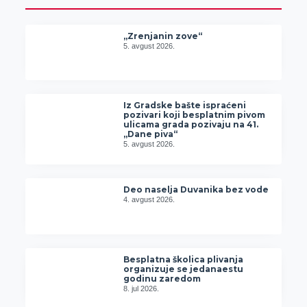
„Zrenjanin zove“
5. avgust 2026.
Iz Gradske bašte ispraćeni
pozivari koji besplatnim pivom
ulicama grada pozivaju na 41.
„Dane piva“
5. avgust 2026.
Deo naselja Duvanika bez vode
4. avgust 2026.
Besplatna školica plivanja
organizuje se jedanaestu
godinu zaredom
8. jul 2026.