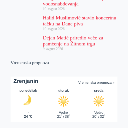
vodosnabdevanja
10. avgust 2026.
Halid Muslimović stavio koncertnu
tačku na Dane piva
10. avgust 2026.
Dejan Matić priredio veče za
pamćenje na Žitnom trgu
9. avgust 2026.
Vremenska prognoza