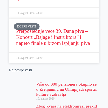
11. avgust 2024.
23:50
DOBRE VESTI
Pretposlednje veče 39. Dana piva –
Koncert „Bajage i Instruktora“ i
napeto finale u brzom ispijanju piva
11. avgust 2024.
03:20
Najnovije vesti
Više od 300 penzionera okupilo se
u Zrenjaninu na Olimpijadi sporta,
kulture i zdravlja
10. avgust 2026.
Zbog kvara na elektromreži prekid