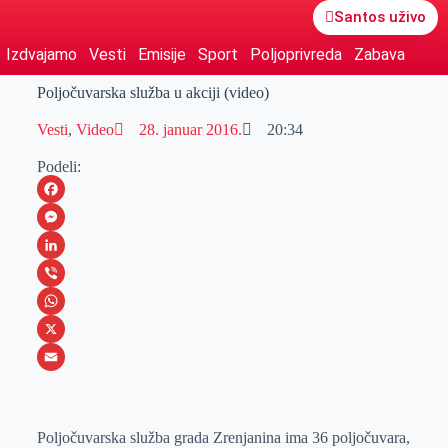
Santos uživo
Izdvajamo
Vesti
Emisije
Sport
Poljoprivreda
Zabava
Poljočuvarska služba u akciji (video)
Vesti
,
Video
28. januar 2016.
20:34
Podeli:
F
a
M
c
e
L
e
s
i
V
b
s
n
i
W
o
e
k
b
h
X
o
n
e
e
a
E
k
g
d
r
t
m
Poljočuvarska služba grada Zrenjanina ima 36 poljočuvara,
e
I
s
a