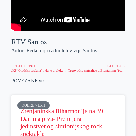
RTV Santos
Autor: Redakcija radio televizije Santos
PRETHODNO
SLEDEĆE
JKP“Gradska toplana“ i dalje u blokadi, grejanje protiče bez problema
Trgovačke smicalice u Zrenjaninu (foto)
POVEZANE vesti
DOBRE VESTI
Zrenjaninska filharmonija na 39.
Danima piva- Premijera
jedinstvenog simfonijskog rock
spektakla