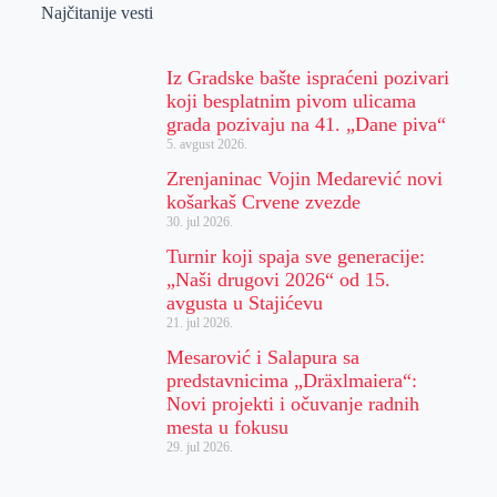
Najčitanije vesti
Iz Gradske bašte ispraćeni pozivari
koji besplatnim pivom ulicama
grada pozivaju na 41. „Dane piva“
5. avgust 2026.
Zrenjaninac Vojin Medarević novi
košarkaš Crvene zvezde
30. jul 2026.
Turnir koji spaja sve generacije:
„Naši drugovi 2026“ od 15.
avgusta u Stajićevu
21. jul 2026.
Mesarović i Salapura sa
predstavnicima „Dräxlmaiera“:
Novi projekti i očuvanje radnih
mesta u fokusu
29. jul 2026.