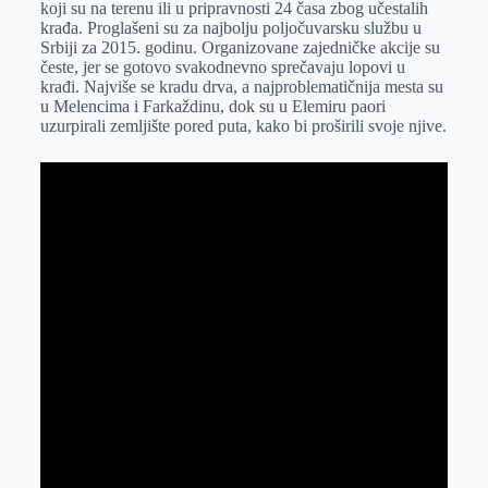
koji su na terenu ili u pripravnosti 24 časa zbog učestalih
r
n
A
i
krađa. Proglašeni su za najbolju poljočuvarsku službu u
Srbiji za 2015. godinu. Organizovane zajedničke akcije su
p
l
česte, jer se gotovo svakodnevno sprečavaju lopovi u
p
krađi. Najviše se kradu drva, a najproblematičnija mesta su
u Melencima i Farkaždinu, dok su u Elemiru paori
uzurpirali zemljište pored puta, kako bi proširili svoje njive.