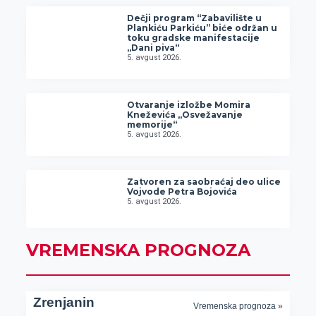
Dečji program “Zabavilište u
Plankiću Parkiću” biće održan u
toku gradske manifestacije
„Dani piva“
5. avgust 2026.
Otvaranje izložbe Momira
Kneževića „Osvežavanje
memorije“
5. avgust 2026.
Zatvoren za saobraćaj deo ulice
Vojvode Petra Bojovića
5. avgust 2026.
VREMENSKA PROGNOZA