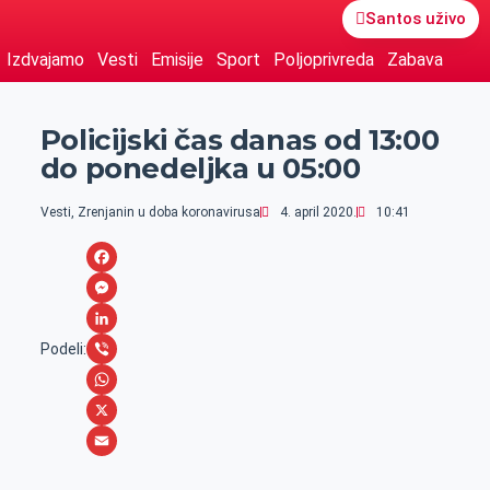
Santos uživo
Izdvajamo
Vesti
Emisije
Sport
Poljoprivreda
Zabava
Policijski čas danas od 13:00
do ponedeljka u 05:00
Vesti
,
Zrenjanin u doba koronavirusa
4. april 2020.
10:41
F
a
M
c
e
L
Podeli:
e
s
i
V
b
s
n
i
W
o
e
k
b
h
X
o
n
e
e
a
E