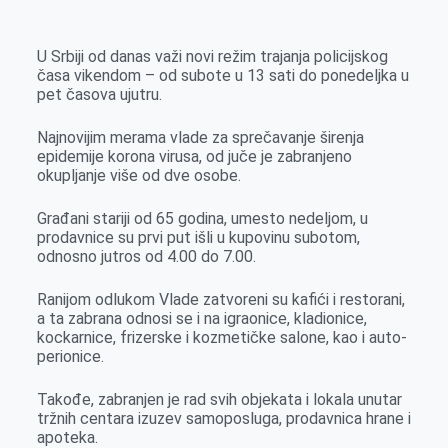
k
g
d
r
t
m
e
I
s
a
U Srbiji od danas važi novi režim trajanja policijskog
r
n
A
i
časa vikendom – od subote u 13 sati do ponedeljka u
pet časova ujutru.
p
l
p
Najnovijim merama vlade za sprečavanje širenja
epidemije korona virusa, od juče je zabranjeno
okupljanje više od dve osobe.
Građani stariji od 65 godina, umesto nedeljom, u
prodavnice su prvi put išli u kupovinu subotom,
odnosno jutros od 4.00 do 7.00.
Ranijom odlukom Vlade zatvoreni su kafići i restorani,
a ta zabrana odnosi se i na igraonice, kladionice,
kockarnice, frizerske i kozmetičke salone, kao i auto-
perionice.
Takođe, zabranjen je rad svih objekata i lokala unutar
tržnih centara izuzev samoposluga, prodavnica hrane i
apoteka.