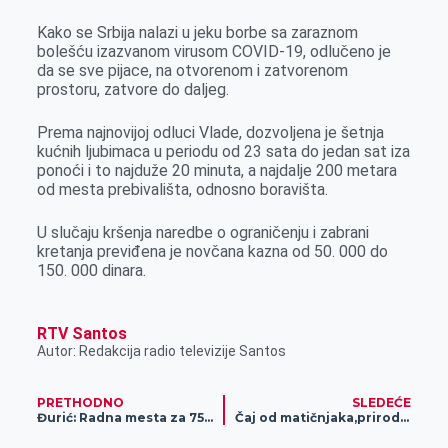
Kako se Srbija nalazi u jeku borbe sa zaraznom
bolešću izazvanom virusom COVID-19, odlučeno je
da se sve pijace, na otvorenom i zatvorenom
prostoru, zatvore do daljeg.
Prema najnovijoj odluci Vlade, dozvoljena je šetnja
kućnih ljubimaca u periodu od 23 sata do jedan sat iza
ponoći i to najduže 20 minuta, a najdalje 200 metara
od mesta prebivališta, odnosno boravišta.
U slučaju kršenja naredbe o ograničenju i zabrani
kretanja previđena je novčana kazna od 50. 000 do
150. 000 dinara.
RTV Santos
Autor: Redakcija radio televizije Santos
PRETHODNO
SLEDEĆE
Đurić: Radna mesta za 75 lekara i 200 medicinskih sestara; građani da poštuju nove mere za Zvečan i K.Mitrovicu
Čaj od matičnjaka,prirodni lek za smirenje