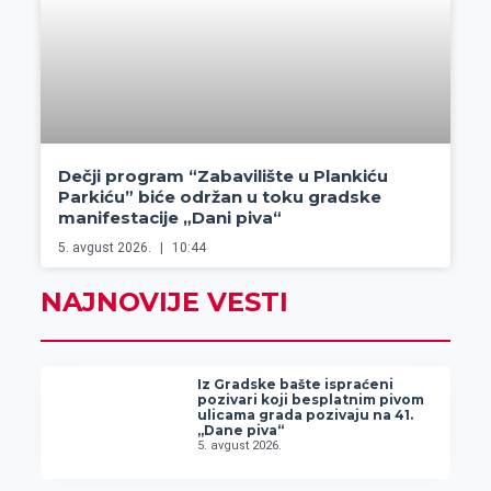
Dečji program “Zabavilište u Plankiću
Parkiću” biće održan u toku gradske
manifestacije „Dani piva“
5. avgust 2026.
10:44
NAJNOVIJE VESTI
Iz Gradske bašte ispraćeni
pozivari koji besplatnim pivom
ulicama grada pozivaju na 41.
„Dane piva“
5. avgust 2026.