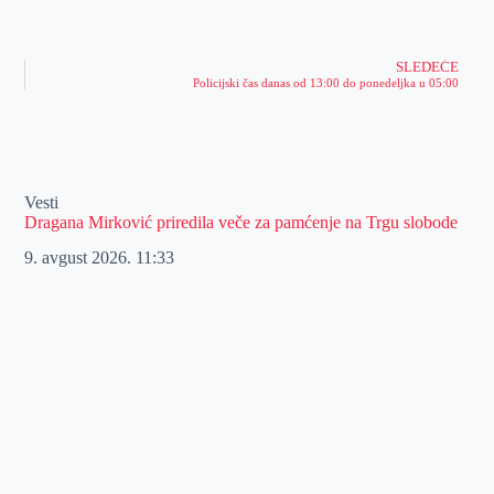
SLEDEĆE
Policijski čas danas od 13:00 do ponedeljka u 05:00
Vesti
Dragana Mirković priredila veče za pamćenje na Trgu slobode
9. avgust 2026.
11:33