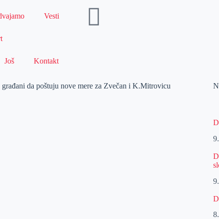
dvajamo
Vesti
t
Još
Kontakt
; građani da poštuju nove mere za Zvečan i K.Mitrovicu
N
D
9
D
s
9
D
8