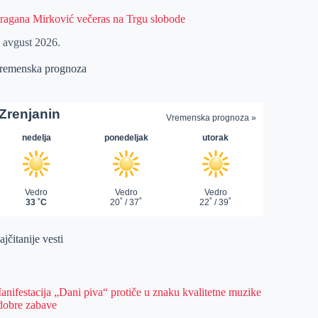
ragana Mirković večeras na Trgu slobode
. avgust 2026.
remenska prognoza
jčitanije vesti
anifestacija „Dani piva“ protiče u znaku kvalitetne muzike
 dobre zabave