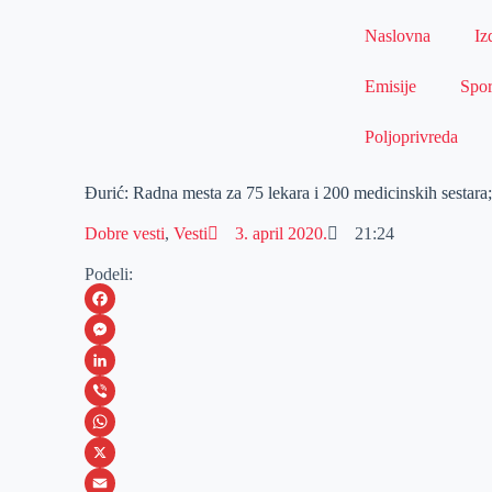
Naslovna
Iz
Emisije
Spor
Poljoprivreda
Đurić: Radna mesta za 75 lekara i 200 medicinskih sestara
Dobre vesti
,
Vesti
3. april 2020.
21:24
Podeli:
F
a
M
c
e
L
e
s
i
V
b
s
n
i
W
o
e
k
b
h
X