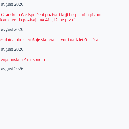
. avgust 2026.
z Gradske bašte ispraćeni pozivari koji besplatnim pivom
licama grada pozivaju na 41. „Dane piva“
. avgust 2026.
esplatna obuka vožnje skutera na vodi na Izletištu Tisa
. avgust 2026.
renjaninskim Amazonom
. avgust 2026.