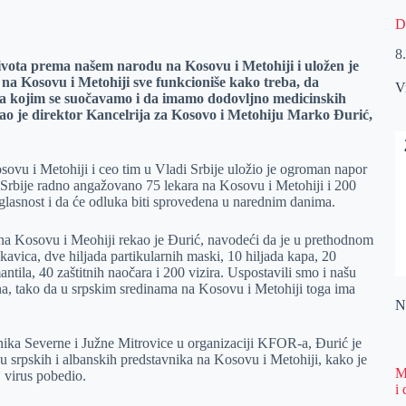
D
8
života prema našem narodu na Kosovu i Metohiji i uložen je
a Kosovu i Metohiji sve funkcioniše kako treba, da
V
 sa kojim se suočavamo i da imamo dodovljno medicinskih
ekao je direktor Kancelrija za Kosovo i Metohiju Marko Đurić,
ovu i Metohiji i ceo tim u Vladi Srbije uložio je ogroman napor
e Srbije radno angažovano 75 lekara na Kosovu i Metohiji i 200
saglasnost i da će odluka biti sprovedena u narednim danima.
 na Kosovu i Meohiji rekao je Đurić, navodeći da je u prethodnom
ukavica, dve hiljada partikularnih maski, 10 hiljada kapa, 20
ntila, 40 zaštitnih naočara i 200 vizira. Uspostavili smo i našu
ština, tako da u srpskim sredinama na Kosovu i Metohiji toga ima
Na
ika Severne i Južne Mitrovice u organizaciji KFOR-a, Đurić je
u srpskih i albanskih predstavnika na Kosovu i Metohiji, kako je
M
j virus pobedio.
i