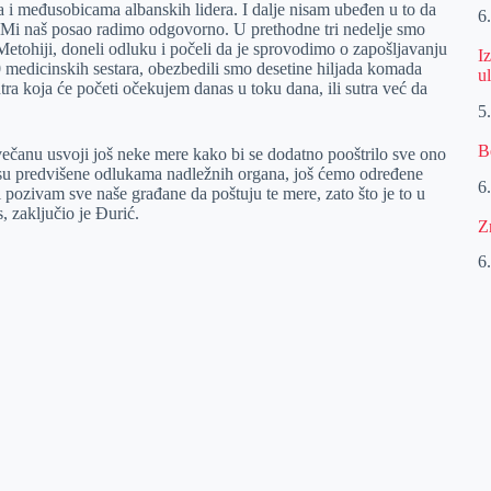
ola i međusobicama albanskih lidera. I dalje nisam ubeđen u to da
6
. Mi naš posao radimo odgovorno. U prethodne tri nedelje smo
etohiji, doneli odluku i počeli da je sprovodimo o zapošljavanju
I
 medicinskih sestara, obezbedili smo desetine hiljada komada
u
tra koja će početi očekujem danas u toku dana, ili sutra već da
5
B
ečanu usvoji još neke mere kako bi se dodatno pooštrilo sve ono
je su predvišene odlukama nadležnih organa, još ćemo određene
6
 pozivam sve naše građane da poštuju te mere, zato što je to u
, zaključio je Đurić.
Z
6