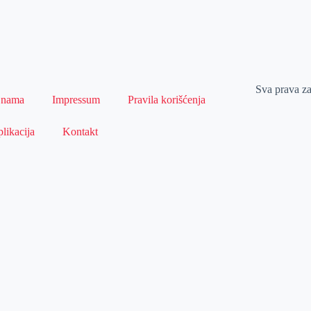
Sva prava z
 nama
Impressum
Pravila korišćenja
likacija
Kontakt
Naslovna