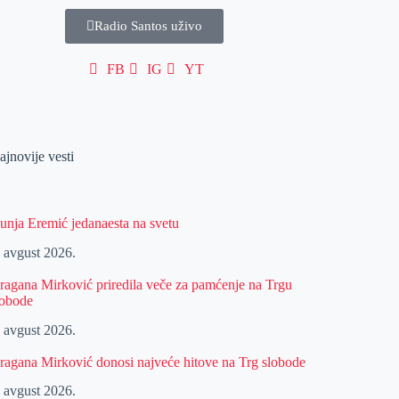
Radio Santos uživo
FB
IG
YT
ajnovije vesti
unja Eremić jedanaesta na svetu
. avgust 2026.
ragana Mirković priredila veče za pamćenje na Trgu
lobode
. avgust 2026.
ragana Mirković donosi najveće hitove na Trg slobode
. avgust 2026.