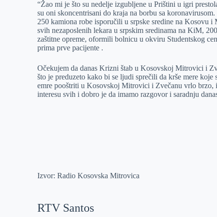
“Žao mi je što su nedelje izgubljene u Prištini u igri prest
su oni skoncentrisani do kraja na borbu sa koronavirusom
250 kamiona robe isporučili u srpske sredine na Kosovu i M
svih nezaposlenih lekara u srpskim sredinama na KiM, 200
zaštitne opreme, oformili bolnicu u okviru Studentskog cen
prima prve pacijente .
Očekujem da danas Krizni štab u Kosovskoj Mitrovici i Zv
što je preduzeto kako bi se ljudi sprečili da krše mere ko
emre pooštriti u Kosovskoj Mitrovici i Zvečanu vrlo brzo, i
interesu svih i dobro je da imamo razgovor i saradnju danas
Izvor: Radio Kosovska Mitrovica
RTV Santos