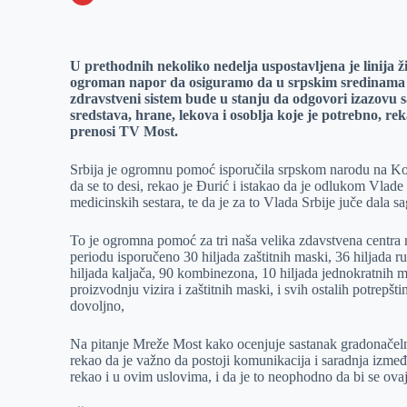
o
n
e
e
a
E
k
g
d
r
t
m
U prethodnih nekoliko nedelja uspostavljena je linija 
e
I
s
a
ogroman napor da osiguramo da u srpskim sredinama n
r
n
A
i
zdravstveni sistem bude u stanju da odgovori izazovu
sredstava, hrane, lekova i osoblja koje je potrebno, r
p
l
prenosi TV Most.
p
Srbija je ogromnu pomoć isporučila srpskom narodu na Kos
da se to desi, rekao je Đurić i istakao da je odlukom Vlad
medicinskih sestara, te da je za to Vlada Srbije juče dala 
To je ogromna pomoć za tri naša velika zdavstvena centra
periodu isporučeno 30 hiljada zaštitnih maski, 36 hiljada r
hiljada kaljača, 90 kombinezona, 10 hiljada jednokratnih ma
proizvodnju vizira i zaštitnih maski, i svih ostalih potrep
dovoljno,
Na pitanje Mreže Most kako ocenjuje sastanak gradonačeln
rekao da je važno da postoji komunikacija i saradnja izmeđ
rekao i u ovim uslovima, i da je to neophodno da bi se ova