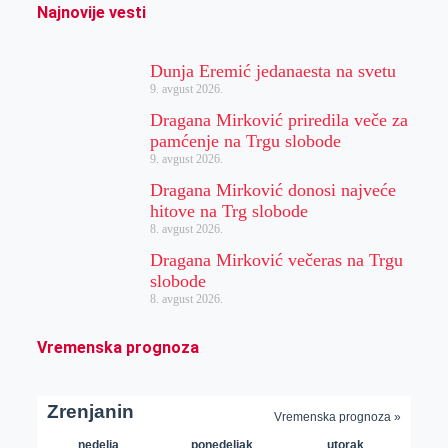
Najnovije vesti
Dunja Eremić jedanaesta na svetu
9. avgust 2026.
Dragana Mirković priredila veče za
pamćenje na Trgu slobode
9. avgust 2026.
Dragana Mirković donosi najveće
hitove na Trg slobode
8. avgust 2026.
Dragana Mirković večeras na Trgu
slobode
8. avgust 2026.
Vremenska prognoza