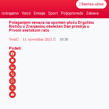
Santos uživo
Izdvajamo
Vesti
Emisije
Sport
Poljoprivreda
Zabava
Polaganjem venaca na spomen-ploču Drgutinu
Ristiću u Zrenjaninu obeležen Dan primirja u
Prvom svetskom ratu
Vesti
11. novembar 2021.
10:30
Podeli:
F
a
M
c
e
L
e
s
i
V
b
s
n
i
W
o
e
k
b
h
X
o
n
e
e
a
E
k
g
d
r
t
m