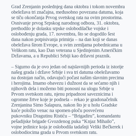
Grad Zrenjanin poslednjeg dana oktobra i tokom novembra
e
I
s
a
obeležava tri značajna, međusobno povezana datuma, koja
r
n
A
i
se tiču okončanja Prvog svetskog rata na ovim prostorima.
Osnivanje prvog Srpskog narodnog odbora, 31. oktobra,
p
l
prethodilo je dolasku srpske oslobodilačke vojske i
p
oslobođenju grada, 17. novembra, što se dogodilo šest
dana nakon potpisivanja primirja – na dan koji se danas
obeležava širom Evrope, u svim zemljama pobednicama u
Velikom ratu, kao Dan veterana u Sjedinjenim Američkim
Državama, a u Republici Srbiji kao državni praznik.
– Sigurno da je ovo jedan od najslavnijih perioda iz istorije
našeg grada i države Srbije i sva tri datuma obeležavamo
na dostojan način, odavajući počast našim slavnim precima
i herojima. Imamo obavezu i dužnost da se sećamo njih i
njihovih dela i možemo biti ponosni na ulogu Srbije u
Prvom svetskom ratu, njenu pripadnost saveznicima i
ogromne žrtve koje je podnela – rekao je gradonačelnik
Zrenjanina Simo Salapura, nakon što je u holu Gradske
kuće položio venac na spomen-ploču posvećenu
pukovniku Dragutinu Ristiću – “Brigadiru”, komandantu
pešadijske brigade Gvozdenog puka “Knjaz Mihailo”,
vojne jedinice koja je oslobodila tadašnji Veliki Bečkerek i
oslobodiocima grada u Prvom svetskom ratu.