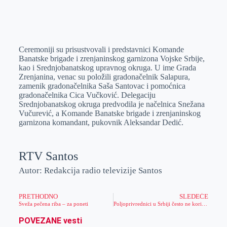
Ceremoniji su prisustvovali i predstavnici Komande
Banatske brigade i zrenjaninskog garnizona Vojske Srbije,
kao i Srednjobanatskog upravnog okruga. U ime Grada
Zrenjanina, venac su položili gradonačelnik Salapura,
zamenik gradonačelnika Saša Santovac i pomoćnica
gradonačelnika Cica Vučković. Delegaciju
Srednjobanatskog okruga predvodila je načelnica Snežana
Vučurević, a Komande Banatske brigade i zrenjaninskog
garnizona komandant, pukovnik Aleksandar Dedić.
RTV Santos
Autor: Redakcija radio televizije Santos
PRETHODNO
SLEDEĆE
Sveža pečena riba – za poneti
Poljoprivrednici u Srbiji često ne koriste sredstva za zaštitu bilja na pravi način
POVEZANE vesti