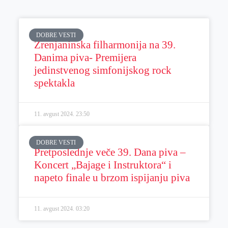
DOBRE VESTI
Zrenjaninska filharmonija na 39.
Danima piva- Premijera
jedinstvenog simfonijskog rock
spektakla
11. avgust 2024.
23:50
DOBRE VESTI
Pretposlednje veče 39. Dana piva –
Koncert „Bajage i Instruktora“ i
napeto finale u brzom ispijanju piva
11. avgust 2024.
03:20