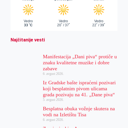
Najčitanije vesti
Manifestacija „Dani piva“ protiče u
znaku kvalitetne muzike i dobre
zabave
6. avgust 2026.
Iz Gradske bašte ispraćeni pozivari
koji besplatnim pivom ulicama
grada pozivaju na 41. „Dane piva“
5. avgust 2026.
Besplatna obuka vožnje skutera na
vodi na Izletištu Tisa
6. avgust 2026.