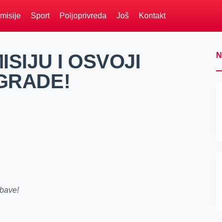
misije
Sport
Poljoprivreda
Još
Kontakt
SIJU I OSVOJI
N
GRADE!
abave!