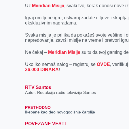
k
e
n
p
Uz
Meridian Misije
, svaki tvoj korak donosi nove i
r
Igraj omiljene igre, ostvaruj zadate ciljeve i skupl
ekskluzivnim nagradama.
Svaka misija je prilika da pokažeš svoje veštine i
napredovanje, završi misije na vreme i pretvori ig
Ne čekaj –
Meridian Misije
su tu da tvoj gaming de
Ukoliko nemaš nalog – registruj se
OVDE
, verifik
26.000 DINARA
!
RTV Santos
Autor: Redakcija radio televizije Santos
PRETHODNO
Ikebane kao deo novogodišnje čarolije
POVEZANE VESTI