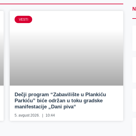
N
VESTI
Dečji program “Zabavilište u Plankiću
Parkiću” biće održan u toku gradske
manifestacije „Dani piva“
5. avgust 2026.
10:44