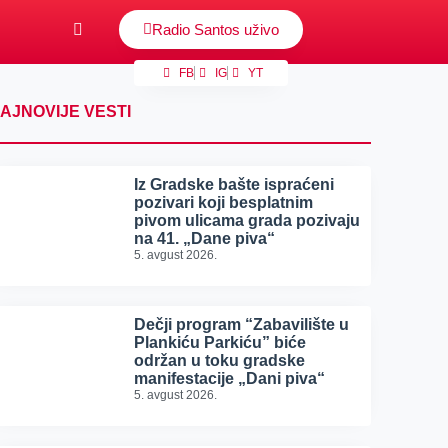
Radio Santos uživo
FB
IG
YT
AJNOVIJE VESTI
Iz Gradske bašte ispraćeni
pozivari koji besplatnim
pivom ulicama grada pozivaju
na 41. „Dane piva“
5. avgust 2026.
Dečji program “Zabavilište u
Plankiću Parkiću” biće
održan u toku gradske
manifestacije „Dani piva“
5. avgust 2026.