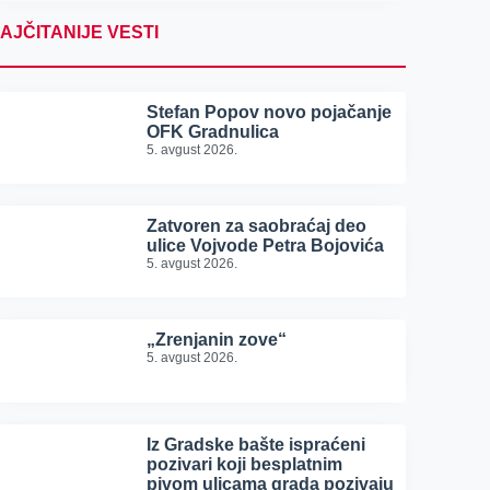
AJČITANIJE VESTI
Stefan Popov novo pojačanje
OFK Gradnulica
5. avgust 2026.
Zatvoren za saobraćaj deo
ulice Vojvode Petra Bojovića
5. avgust 2026.
„Zrenjanin zove“
5. avgust 2026.
Iz Gradske bašte ispraćeni
pozivari koji besplatnim
pivom ulicama grada pozivaju