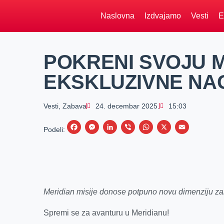
Naslovna
Izdvajamo
Vesti
E
POKRENI SVOJU MI
EKSKLUZIVNE NA
Vesti
,
Zabava
24. decembar 2025.
15:03
F
M
L
V
W
X
E
Podeli:
a
e
i
i
h
m
c
s
n
b
a
a
e
s
k
e
t
i
b
e
e
r
s
l
Meridian misije donose potpuno novu dimenziju z
o
n
d
A
o
g
I
p
Spremi se za avanturu u Meridianu!