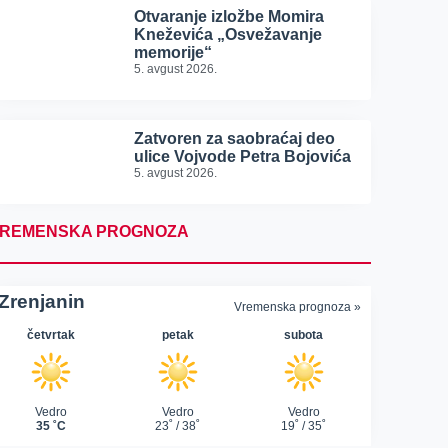
Otvaranje izložbe Momira
Kneževića „Osvežavanje
memorije“
5. avgust 2026.
Zatvoren za saobraćaj deo
ulice Vojvode Petra Bojovića
5. avgust 2026.
REMENSKA PROGNOZA