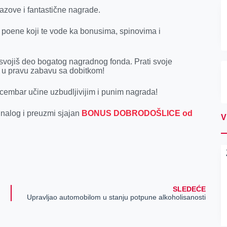
zazove i fantastične nagrade.
jaj poene koji te vode ka bonusima, spinovima i
 osvojiš deo bogatog nagradnog fonda. Prati svoje
ru u pravu zabavu sa dobitkom!
cembar učine uzbudljivijim i punim nagrada!
uj nalog i preuzmi sjajan
BONUS DOBRODOŠLICE od
V
SLEDEĆE
Upravljao automobilom u stanju potpune alkoholisanosti