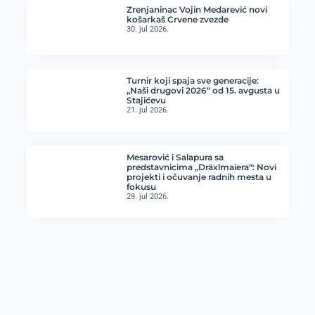
Zrenjaninac Vojin Medarević novi
košarkaš Crvene zvezde
30. jul 2026.
Turnir koji spaja sve generacije:
„Naši drugovi 2026“ od 15. avgusta u
Stajićevu
21. jul 2026.
Mesarović i Salapura sa
predstavnicima „Dräxlmaiera“: Novi
projekti i očuvanje radnih mesta u
fokusu
29. jul 2026.