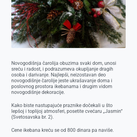
o
g
I
p
k
e
n
p
r
Novogodišnja čarolija obuzima svaki dom, unosi
sreću i radost, i podrazumeva okupljanje dragih
osoba i darivanje. Najlepši, neizostavan deo
novogodišnje čarolije jeste ukrašavanje doma i
poslovnog prostora ikebanama i drugim vidom
novogodišnje dekoracije.
Kako biste nastupajuće praznike dočekali u što
lepšoj i toplijoj atmosferi, posetite cvećaru „Jasmin“
(Svetosavska br. 2).
Cene ikebana kreću se od 800 dinara pa naviše.