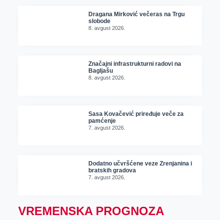
Dragana Mirković večeras na Trgu
slobode
8. avgust 2026.
Značajni infrastrukturni radovi na
Bagljašu
8. avgust 2026.
Sasa Kovačević priređuje veče za
pamćenje
7. avgust 2026.
Dodatno učvršćene veze Zrenjanina i
bratskih gradova
7. avgust 2026.
VREMENSKA PROGNOZA