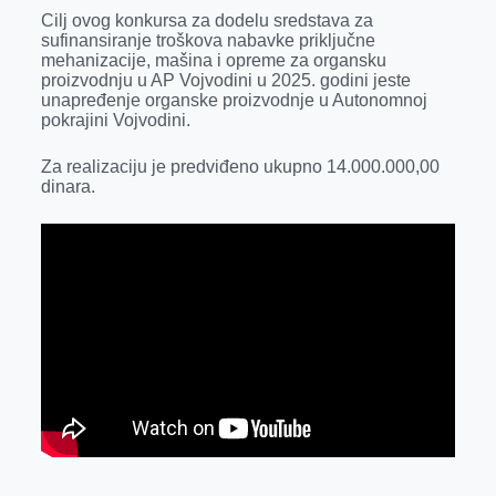
k
e
n
p
Cilj ovog konkursa za dodelu sredstava za
sufinansiranje troškova nabavke priključne
r
mehanizacije, mašina i opreme za organsku
proizvodnju u AP Vojvodini u 2025. godini jeste
unapređenje organske proizvodnje u Autonomnoj
pokrajini Vojvodini.
Za realizaciju je predviđeno ukupno 14.000.000,00
dinara.