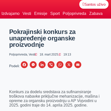
Santos uživo
Izdvajamo
Vesti
Emisije
Sport
Poljoprivreda
Zabava
Pokrajinski konkurs za
unapređenje organske
proizvodnje
Poljoprivreda
,
Vesti
18. mart 2025.
19:13
F
M
L
V
W
X
E
Podeli:
a
e
i
i
h
m
c
s
n
b
a
a
e
s
k
e
t
i
Konkurs za dodelu sredstava za sufinansiranje
b
e
e
r
s
l
troškova nabavke priključne mehanizacije, mašina i
o
n
d
A
opreme za organsku proizvodnju u AP Vojvodini u
2025. godini traje do 14. aprila 2025. godine.
o
g
I
p