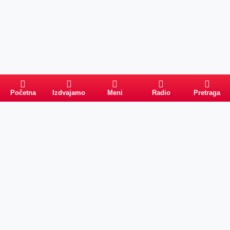
Početna
Izdvajamo
Meni
Radio
Pretraga
Pretraga
Kategorije
Ostalo
Naslovna