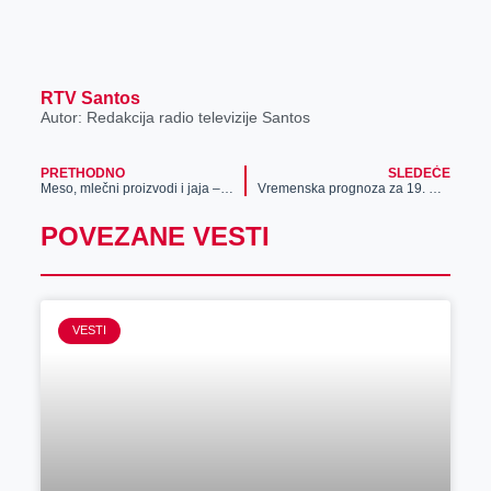
RTV Santos
Autor: Redakcija radio televizije Santos
PRETHODNO
SLEDEĆE
Meso, mlečni proizvodi i jaja – dobar izbor domaćih proizvoda na pijaci
Vremenska prognoza za 19. mart
POVEZANE VESTI
VESTI