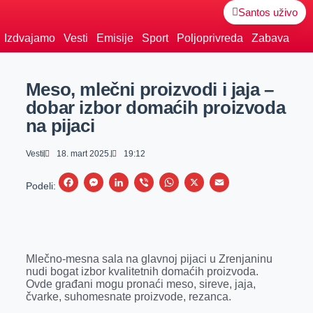
Santos uživo
Izdvajamo
Vesti
Emisije
Sport
Poljoprivreda
Zabava
Meso, mlečni proizvodi i jaja –
dobar izbor domaćih proizvoda
na pijaci
Vesti
18. mart 2025.
19:12
F
M
L
V
W
X
E
Podeli:
a
e
i
i
h
m
c
s
n
b
a
a
e
s
k
e
t
i
Mlečno-mesna sala na glavnoj pijaci u Zrenjaninu
b
e
e
r
s
l
nudi bogat izbor kvalitetnih domaćih proizvoda.
o
n
d
A
Ovde građani mogu pronaći meso, sireve, jaja,
čvarke, suhomesnate proizvode, rezanca.
o
g
I
p