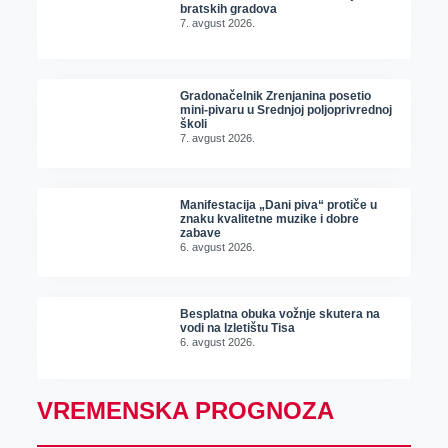
bratskih gradova
7. avgust 2026.
Gradonačelnik Zrenjanina posetio
mini-pivaru u Srednjoj poljoprivrednoj
školi
7. avgust 2026.
Manifestacija „Dani piva“ protiče u
znaku kvalitetne muzike i dobre
zabave
6. avgust 2026.
Besplatna obuka vožnje skutera na
vodi na Izletištu Tisa
6. avgust 2026.
VREMENSKA PROGNOZA