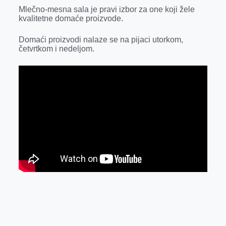
k
e
n
p
Mlečno-mesna sala je pravi izbor za one koji žele
kvalitetne domaće proizvode.
r
Domaći proizvodi nalaze se na pijaci utorkom,
četvrtkom i nedeljom.