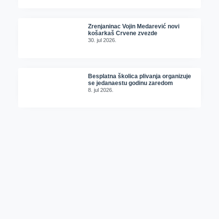
Zrenjaninac Vojin Medarević novi
košarkaš Crvene zvezde
30. jul 2026.
Besplatna školica plivanja organizuje
se jedanaestu godinu zaredom
8. jul 2026.