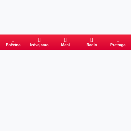
Početna
Izdvajamo
Meni
Radio
Pretraga
Pretraga
Kategorije
Ostalo
Naslovna
Izdvajamo