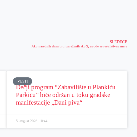
SLEDEĆE
Ako narednih dana broj zaraženih skoči, uvode se restriktivne mere
VESTI
Dečji program “Zabavilište u Plankiću
Parkiću” biće održan u toku gradske
manifestacije „Dani piva“
5. avgust 2026.
10:44