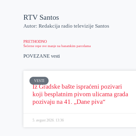
RTV Santos
Autor: Redakcija radio televizije Santos
PRETHODNO
Šećerne repe sve manje na banatskim parcelama
POVEZANE vesti
VESTI
Iz Gradske bašte ispraćeni pozivari
koji besplatnim pivom ulicama grada
pozivaju na 41. „Dane piva“
5. avgust 2026.
13:36