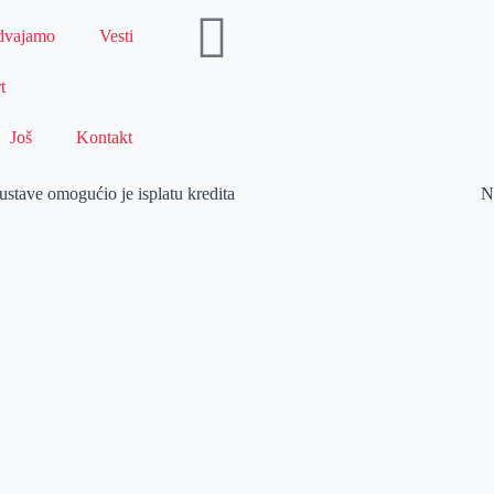
dvajamo
Vesti
t
Još
Kontakt
ustave omogućio je isplatu kredita
N