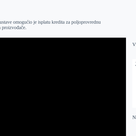
ustave omogućio je isplatu kredita za poljoprovrednu
za proizvođače.
V
Na