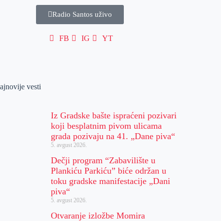
Radio Santos uživo
FB
IG
YT
ajnovije vesti
Iz Gradske bašte ispraćeni pozivari
koji besplatnim pivom ulicama
grada pozivaju na 41. „Dane piva“
5. avgust 2026.
Dečji program “Zabavilište u
Plankiću Parkiću” biće održan u
toku gradske manifestacije „Dani
piva“
5. avgust 2026.
Otvaranje izložbe Momira