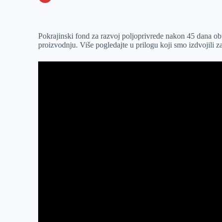
o
n
e
e
a
E
k
g
d
r
t
m
Pokrajinski fond za razvoj poljoprivrede nakon 45 dana ob
e
I
s
a
proizvodnju. Više pogledajte u prilogu koji smo izdvojili 
r
n
A
i
p
l
p