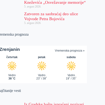
Kneževića „Osvežavanje memorije“
5. avgust 2026.
Zatvoren za saobraćaj deo ulice
Vojvode Petra Bojovića
5. avgust 2026.
remenska prognoza
jčitanije vesti
Iz Gradske bašte ispraćeni pozivari