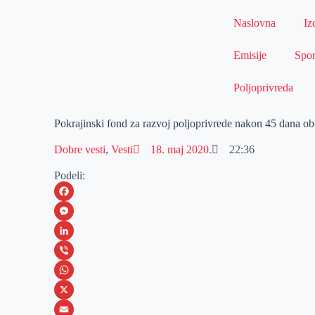
Naslovna
Iz
Emisije
Spor
Poljoprivreda
Pokrajinski fond za razvoj poljoprivrede nakon 45 dana ob
Dobre vesti
,
Vesti
18. maj 2020.
22:36
Podeli:
F
a
M
c
e
L
e
s
i
V
b
s
n
i
W
o
e
k
b
h
X