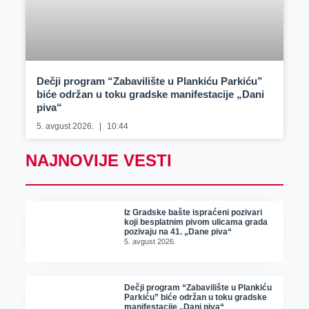
Dečji program “Zabavilište u Plankiću Parkiću”
biće održan u toku gradske manifestacije „Dani
piva“
5. avgust 2026.
10:44
NAJNOVIJE VESTI
Iz Gradske bašte ispraćeni pozivari
koji besplatnim pivom ulicama grada
pozivaju na 41. „Dane piva“
5. avgust 2026.
Dečji program “Zabavilište u Plankiću
Parkiću” biće održan u toku gradske
manifestacije „Dani piva“