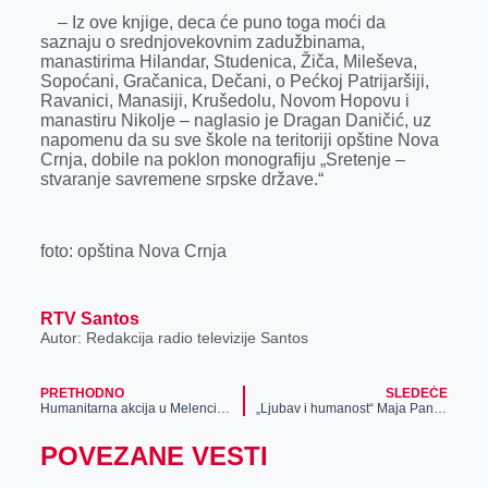
– Iz ove knjige, deca će puno toga moći da
saznaju o srednjovekovnim zadužbinama,
manastirima Hilandar, Studenica, Žiča, Mileševa,
Sopoćani, Gračanica, Dečani, o Pećkoj Patrijaršiji,
Ravanici, Manasiji, Krušedolu, Novom Hopovu i
manastiru Nikolje – naglasio je Dragan Daničić, uz
napomenu da su sve škole na teritoriji opštine Nova
Crnja, dobile na poklon monografiju „Sretenje –
stvaranje savremene srpske države.“
foto: opština Nova Crnja
RTV Santos
Autor: Redakcija radio televizije Santos
PRETHODNO
SLEDEĆE
Humanitarna akcija u Melencima
„Ljubav i humanost“ Maja Pandurov Zrenjanin – 30 godina književnog rada i stvaralaštva
POVEZANE VESTI