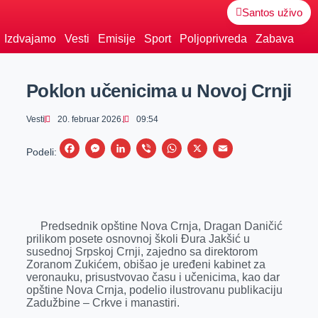
Santos uživo
Izdvajamo
Vesti
Emisije
Sport
Poljoprivreda
Zabava
Poklon učenicima u Novoj Crnji
Vesti
20. februar 2026.
09:54
F
M
L
V
W
X
E
Podeli:
a
e
i
i
h
m
c
s
n
b
a
a
e
s
k
e
t
i
Predsednik opštine Nova Crnja, Dragan Daničić
b
e
e
r
s
l
prilikom posete osnovnoj školi Đura Jakšić u
o
n
d
A
susednoj Srpskoj Crnji, zajedno sa direktorom
Zoranom Zukićem, obišao je uređeni kabinet za
o
g
I
p
veronauku, prisustvovao času i učenicima, kao dar
k
e
n
p
opštine Nova Crnja, podelio ilustrovanu publikaciju
Zadužbine – Crkve i manastiri.
r