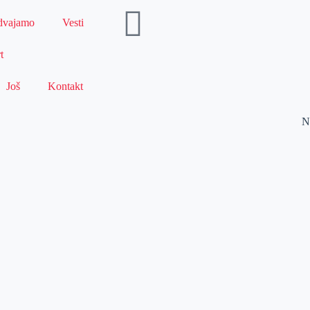
dvajamo
Vesti
t
Još
Kontakt
N