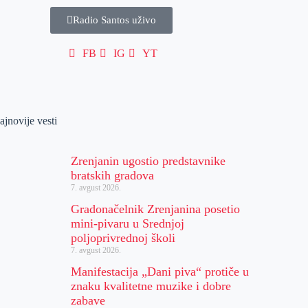
Radio Santos uživo
FB
IG
YT
ajnovije vesti
Zrenjanin ugostio predstavnike
bratskih gradova
7. avgust 2026.
Gradonačelnik Zrenjanina posetio
mini-pivaru u Srednjoj
poljoprivrednoj školi
7. avgust 2026.
Manifestacija „Dani piva“ protiče u
znaku kvalitetne muzike i dobre
zabave