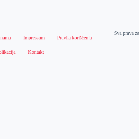
Sva prava z
 nama
Impressum
Pravila korišćenja
likacija
Kontakt
Naslovna