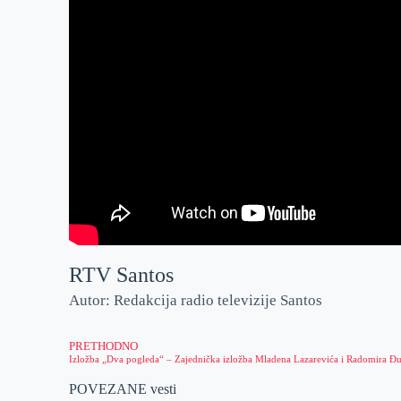
RTV Santos
Autor: Redakcija radio televizije Santos
PRETHODNO
Izložba „Dva pogleda“ – Zajednička izložba Mladena Lazarevića i Radomira Đu
POVEZANE vesti