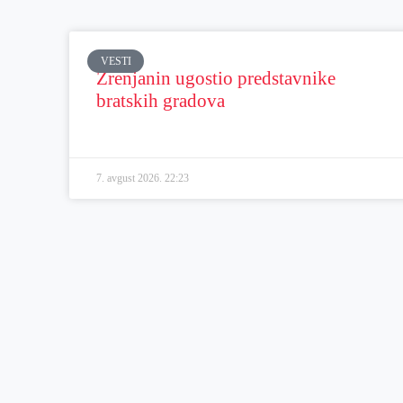
VESTI
Zrenjanin ugostio predstavnike
bratskih gradova
7. avgust 2026.
22:23