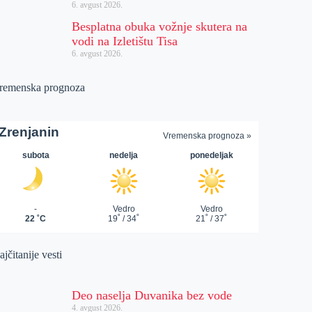
6. avgust 2026.
Besplatna obuka vožnje skutera na
vodi na Izletištu Tisa
6. avgust 2026.
remenska prognoza
jčitanije vesti
Deo naselja Duvanika bez vode
4. avgust 2026.