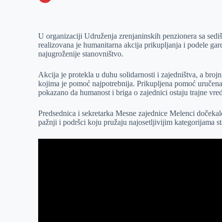
o
n
e
e
a
E
k
g
d
r
t
m
U organizaciji Udruženja zrenjaninskih penzionera sa sedi
e
I
s
a
realizovana je humanitarna akcija prikupljanja i podele gard
r
n
A
i
najugroženije stanovništvo.
p
l
Akcija je protekla u duhu solidarnosti i zajedništva, a b
p
kojima je pomoć najpotrebnija. Prikupljena pomoć uručena j
pokazano da humanost i briga o zajednici ostaju trajne vred
Predsednica i sekretarka Mesne zajednice Melenci dočekale 
pažnji i podršci koju pružaju najosetljivijim kategorijama 