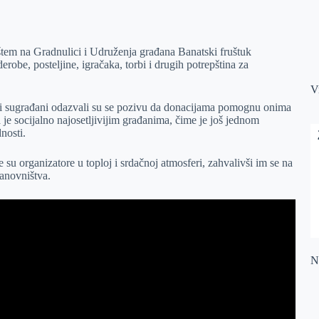
štem na Gradnulici i Udruženja građana Banatski fruštuk
erobe, posteljine, igračaka, torbi i drugih potrepština za
V
rojni sugrađani odazvali su se pozivu da donacijama pomognu onima
e socijalno najosetljivijim građanima, čime je još jednom
nosti.
su organizatore u toploj i srdačnoj atmosferi, zahvalivši im se na
stanovništva.
Na