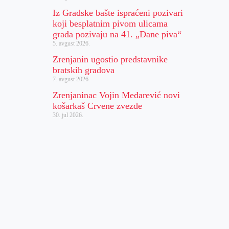
Iz Gradske bašte ispraćeni pozivari
koji besplatnim pivom ulicama
grada pozivaju na 41. „Dane piva“
5. avgust 2026.
Zrenjanin ugostio predstavnike
bratskih gradova
7. avgust 2026.
Zrenjaninac Vojin Medarević novi
košarkaš Crvene zvezde
30. jul 2026.