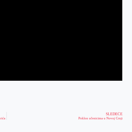
SLEDEĆE
rića
Poklon učenicima u Novoj Crnji