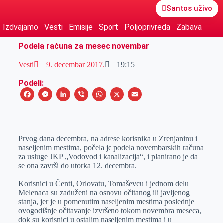
Santos uživo
Izdvajamo
Vesti
Emisije
Sport
Poljoprivreda
Zabava
Podela računa za mesec novembar
Vesti
9. decembar 2017.
19:15
Podeli:
F
M
L
V
W
X
E
a
e
i
i
h
m
c
s
n
b
a
a
e
s
k
e
t
i
Prvog dana decembra, na adrese korisnika u Zrenjaninu i
naseljenim mestima, počela je podela novembarskih računa
b
e
e
r
s
l
za usluge JKP „Vodovod i kanalizacija“, i planirano je da
o
n
d
A
se ona završi do utorka 12. decembra.
o
g
I
p
Korisnici u Čenti, Orlovatu, Tomaševcu i jednom delu
k
e
n
p
Melenaca su zaduženi na osnovu očitanog ili javljenog
stanja, jer je u pomenutim naseljenim mestima poslednje
r
ovogodišnje očitavanje izvršeno tokom novembra meseca,
dok su korisnici u ostalim naseljenim mestima i u