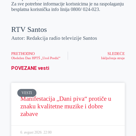
Za sve potrebne informacije korisnicima je na raspolaganju
besplatna korisnička info linija 0800/ 024-023.
RTV Santos
Autor: Redakcija radio televizije Santos
PRETHODNO
SLEDEĆE
Obeležen Dan HPTŠ „Uroš Predić“
Isključenja struje
POVEZANE vesti
VESTI
Manifestacija „Dani piva“ protiče u
znaku kvalitetne muzike i dobre
zabave
6. avgust 2026.
22:00