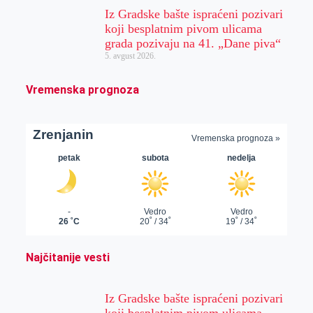
Iz Gradske bašte ispraćeni pozivari
koji besplatnim pivom ulicama
grada pozivaju na 41. „Dane piva“
5. avgust 2026.
Vremenska prognoza
Najčitanije vesti
Iz Gradske bašte ispraćeni pozivari
koji besplatnim pivom ulicama