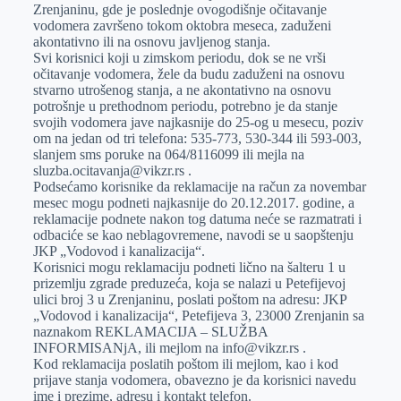
Zrenjaninu, gde je poslednje ovogodišnje očitavanje
vodomera završeno tokom oktobra meseca, zaduženi
akontativno ili na osnovu javljenog stanja.
Svi korisnici koji u zimskom periodu, dok se ne vrši
očitavanje vodomera, žele da budu zaduženi na osnovu
stvarno utrošenog stanja, a ne akontativno na osnovu
potrošnje u prethodnom periodu, potrebno je da stanje
svojih vodomera jave najkasnije do 25-og u mesecu, poziv
om na jedan od tri telefona: 535-773, 530-344 ili 593-003,
slanjem sms poruke na 064/8116099 ili mejla na
sluzba.ocitavanja@vikzr.rs .
Podsećamo korisnike da reklamacije na račun za novembar
mesec mogu podneti najkasnije do 20.12.2017. godine, a
reklamacije podnete nakon tog datuma neće se razmatrati i
odbaciće se kao neblagovremene, navodi se u saopštenju
JKP „Vodovod i kanalizacija“.
Korisnici mogu reklamaciju podneti lično na šalteru 1 u
prizemlju zgrade preduzeća, koja se nalazi u Petefijevoj
ulici broj 3 u Zrenjaninu, poslati poštom na adresu: JKP
„Vodovod i kanalizacija“, Petefijeva 3, 23000 Zrenjanin sa
naznakom REKLAMACIJA – SLUŽBA
INFORMISANjA, ili mejlom na info@vikzr.rs .
Kod reklamacija poslatih poštom ili mejlom, kao i kod
prijave stanja vodomera, obavezno je da korisnici navedu
ime i prezime, adresu i kontakt telefon.