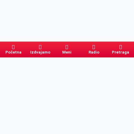
Početna
Izdvajamo
Meni
Radio
Pretraga
Pretraga
Kategorije
Ostalo
Naslovna
Izdvajamo