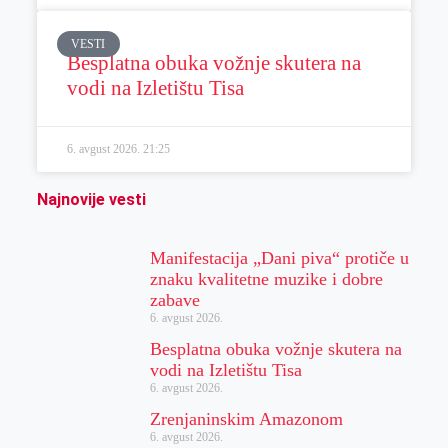
VESTI
Besplatna obuka vožnje skutera na
vodi na Izletištu Tisa
6. avgust 2026.
21:25
Najnovije vesti
Manifestacija „Dani piva“ protiče u
znaku kvalitetne muzike i dobre
zabave
6. avgust 2026.
Besplatna obuka vožnje skutera na
vodi na Izletištu Tisa
6. avgust 2026.
Zrenjaninskim Amazonom
6. avgust 2026.