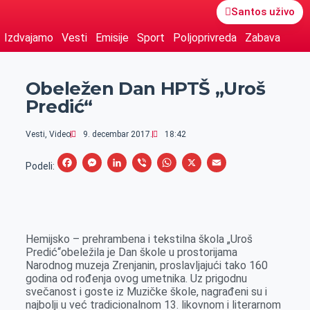
Santos uživo
Izdvajamo
Vesti
Emisije
Sport
Poljoprivreda
Zabava
Obeležen Dan HPTŠ „Uroš
Predić“
Vesti
,
Video
9. decembar 2017.
18:42
F
M
L
V
W
X
E
Podeli:
a
e
i
i
h
m
c
s
n
b
a
a
e
s
k
e
t
i
Hemijsko – prehrambena i tekstilna škola „Uroš
b
e
e
r
s
l
Predić“obeležila je Dan škole u prostorijama
o
n
d
A
Narodnog muzeja Zrenjanin, proslavljajući tako 160
godina od rođenja ovog umetnika. Uz prigodnu
o
g
I
p
svečanost i goste iz Muzičke škole, nagrađeni su i
k
e
n
p
najbolji u već tradicionalnom 13. likovnom i literarnom