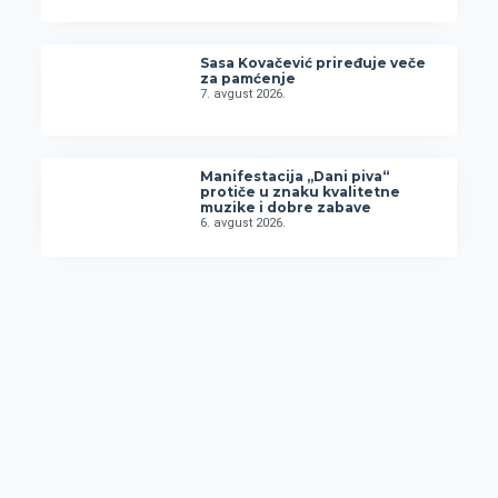
Sasa Kovačević priređuje veče
za pamćenje
7. avgust 2026.
Manifestacija „Dani piva“
protiče u znaku kvalitetne
muzike i dobre zabave
6. avgust 2026.