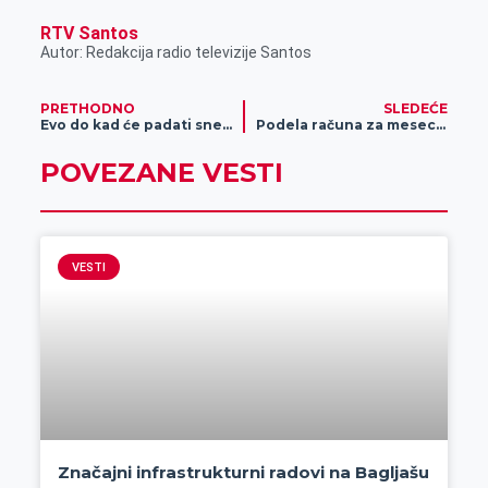
RTV Santos
Autor: Redakcija radio televizije Santos
PRETHODNO
SLEDEĆE
Evo do kad će padati sneg u Zrenjaninu
Podela računa za mesec novembar
POVEZANE VESTI
VESTI
Značajni infrastrukturni radovi na Bagljašu