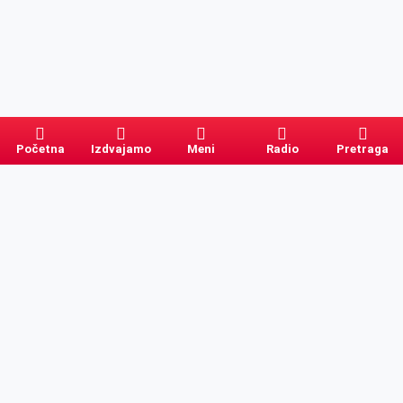
Početna
Izdvajamo
Meni
Radio
Pretraga
Pretraga
Kategorije
Ostalo
Naslovna
Izdvajamo