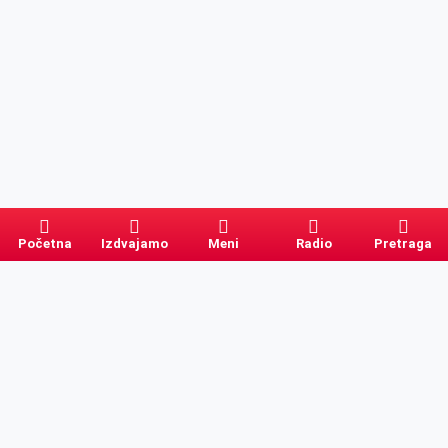
Početna
Izdvajamo
Meni
Radio
Pretraga
Pretraga
Kategorije