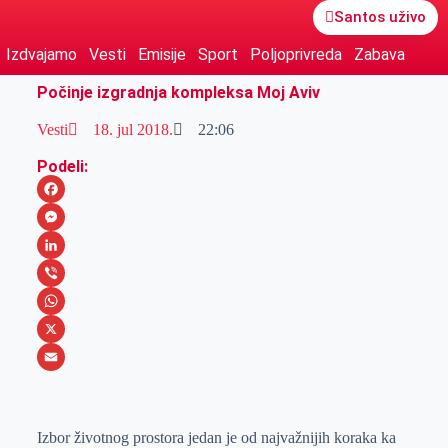
Santos uživo
Izdvajamo
Vesti
Emisije
Sport
Poljoprivreda
Zabava
Počinje izgradnja kompleksa Moj Aviv
Vesti
18. jul 2018.
22:06
Podeli:
F
a
M
c
e
L
e
s
i
V
b
s
n
i
W
o
e
k
b
h
X
o
n
e
e
a
E
k
g
d
r
t
m
Izbor životnog prostora jedan je od najvažnijih koraka ka
e
I
s
a