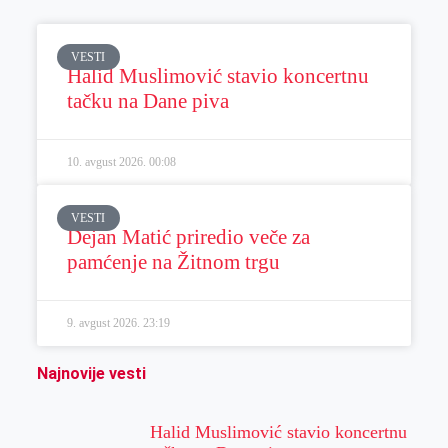
VESTI
Halid Muslimović stavio koncertnu
tačku na Dane piva
10. avgust 2026.
00:08
VESTI
Dejan Matić priredio veče za
pamćenje na Žitnom trgu
9. avgust 2026.
23:19
Najnovije vesti
Halid Muslimović stavio koncertnu