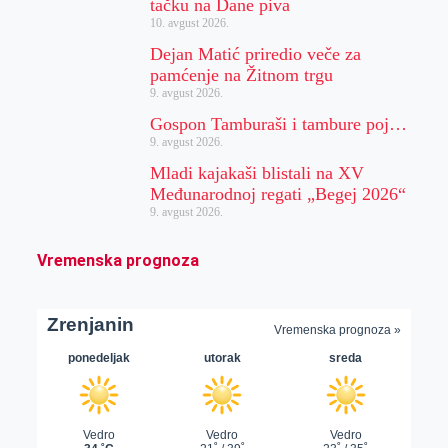
tačku na Dane piva
10. avgust 2026.
Dejan Matić priredio veče za
pamćenje na Žitnom trgu
9. avgust 2026.
Gospon Tamburaši i tambure poj…
9. avgust 2026.
Mladi kajakaši blistali na XV
Međunarodnoj regati „Begej 2026“
9. avgust 2026.
Vremenska prognoza