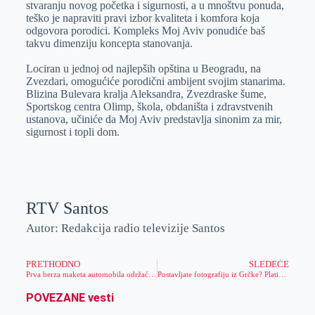
stvaranju novog početka i sigurnosti, a u mnoštvu ponuda,
r
n
A
i
teško je napraviti pravi izbor kvaliteta i komfora koja
odgovora porodici. Kompleks Moj Aviv ponudiće baš
p
l
takvu dimenziju koncepta stanovanja.
p
Lociran u jednoj od najlepših opština u Beogradu, na
Zvezdari, omogućiće porodični ambijent svojim stanarima.
Blizina Bulevara kralja Aleksandra, Zvezdraske šume,
Sportskog centra Olimp, škola, obdaništa i zdravstvenih
ustanova, učiniće da Moj Aviv predstavlja sinonim za mir,
sigurnost i topli dom.
RTV Santos
Autor: Redakcija radio televizije Santos
PRETHODNO
SLEDEĆE
Prva berza maketa automobila održaće se u Zrenjaninu
Postavljate fotografiju iz Grčke? Platićete 5 evra
POVEZANE vesti