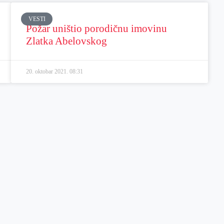
VESTI
Požar uništio porodičnu imovinu
Zlatka Abelovskog
20. oktobar 2021.
08:31