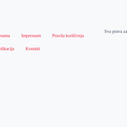
Sva prava z
 nama
Impressum
Pravila korišćenja
likacija
Kontakt
Naslovna