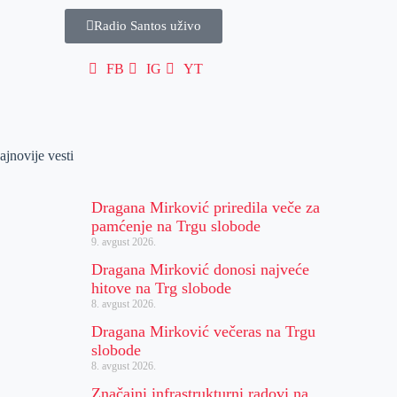
Radio Santos uživo
FB
IG
YT
ajnovije vesti
Dragana Mirković priredila veče za
pamćenje na Trgu slobode
9. avgust 2026.
Dragana Mirković donosi najveće
hitove na Trg slobode
8. avgust 2026.
Dragana Mirković večeras na Trgu
slobode
8. avgust 2026.
Značajni infrastrukturni radovi na