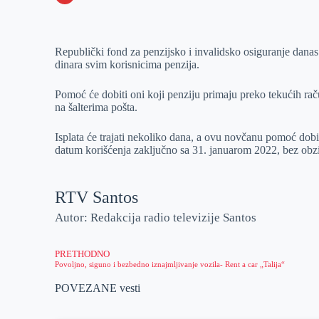
o
n
e
e
a
E
k
g
d
r
t
m
Republički fond za penzijsko i invalidsko osiguranje dana
e
I
s
a
dinara svim korisnicima penzija.
r
n
A
i
p
l
Pomoć će dobiti oni koji penziju primaju preko tekućih raču
na šalterima pošta.
p
Isplata će trajati nekoliko dana, a ovu novčanu pomoć dobi
datum korišćenja zaključno sa 31. januarom 2022, bez obzi
RTV Santos
Autor: Redakcija radio televizije Santos
PRETHODNO
Povoljno, siguno i bezbedno iznajmljivanje vozila- Rent a car „Talija“
POVEZANE vesti