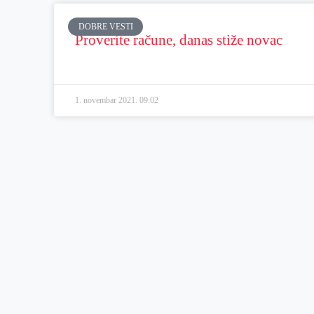
DOBRE VESTI
Proverite račune, danas stiže novac
1. novembar 2021.
09:02