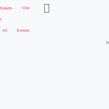
dvajamo
Vesti
t
Još
Kontakt
N