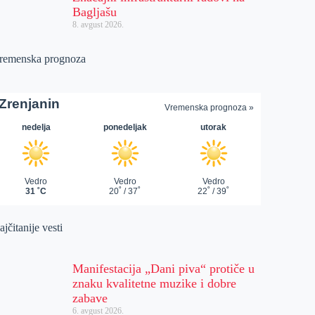
Bagljašu
8. avgust 2026.
remenska prognoza
jčitanije vesti
Manifestacija „Dani piva“ protiče u
znaku kvalitetne muzike i dobre
zabave
6. avgust 2026.