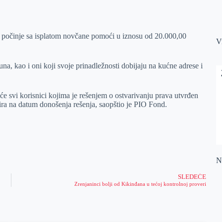
s počinje sa isplatom novčane pomoći u iznosu od 20.000,00
V
na, kao i oni koji svoje prinadležnosti dobijaju na kućne adrese i
će svi korisnici kojima je rešenjem o ostvarivanju prava utvrđen
ra na datum donošenja rešenja, saopštio je PIO Fond.
Na
SLEDEĆE
Zrenjaninci bolji od Kikinđana u tećoj kontrolnoj proveri