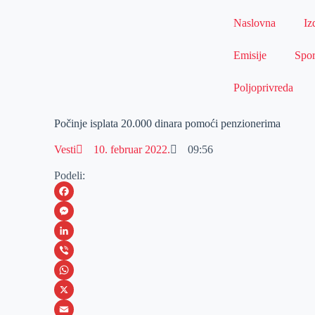
Naslovna
Iz
Emisije
Spor
Poljoprivreda
Počinje isplata 20.000 dinara pomoći penzionerima
Vesti
10. februar 2022.
09:56
Podeli:
F
a
M
c
e
L
e
s
i
V
b
s
n
i
W
o
e
k
b
h
X