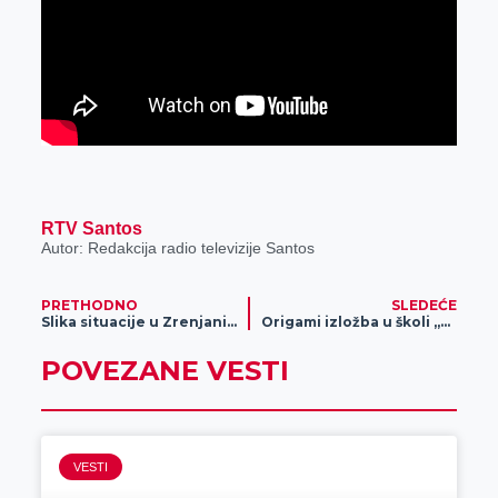
RTV Santos
Autor: Redakcija radio televizije Santos
PRETHODNO
SLEDEĆE
Slika situacije u Zrenjaninu na Vukajliji postala totalni hit
Origami izložba u školi „9. Maj“
POVEZANE VESTI
VESTI