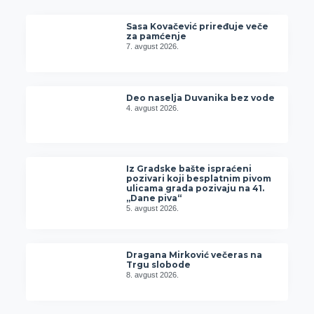
Sasa Kovačević priređuje veče
za pamćenje
7. avgust 2026.
Deo naselja Duvanika bez vode
4. avgust 2026.
Iz Gradske bašte ispraćeni
pozivari koji besplatnim pivom
ulicama grada pozivaju na 41.
„Dane piva“
5. avgust 2026.
Dragana Mirković večeras na
Trgu slobode
8. avgust 2026.