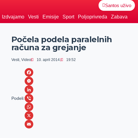
Santos uživo
Izdvajamo
Vesti
Emisije
Sport
Poljoprivreda
Zabava
Počela podela paralelnih
računa za grejanje
Vesti
,
Video
10. april 2014.
19:52
F
a
M
c
e
L
Podeli:
e
s
i
V
b
s
n
i
W
o
e
k
b
h
X
o
n
e
e
a
E