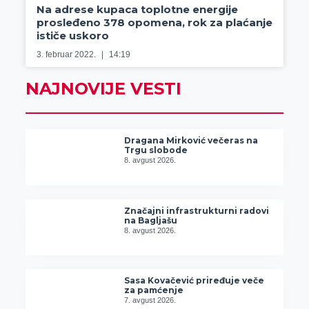
Na adrese kupaca toplotne energije
prosleđeno 378 opomena, rok za plaćanje
ističe uskoro
3. februar 2022.
14:19
NAJNOVIJE VESTI
Dragana Mirković večeras na
Trgu slobode
8. avgust 2026.
Značajni infrastrukturni radovi
na Bagljašu
8. avgust 2026.
Sasa Kovačević priređuje veče
za pamćenje
7. avgust 2026.