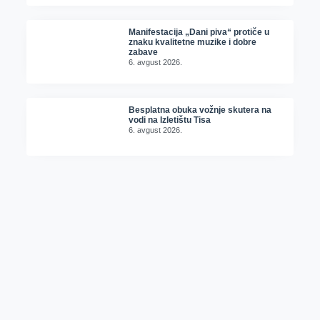
Manifestacija „Dani piva“ protiče u
znaku kvalitetne muzike i dobre
zabave
6. avgust 2026.
Besplatna obuka vožnje skutera na
vodi na Izletištu Tisa
6. avgust 2026.