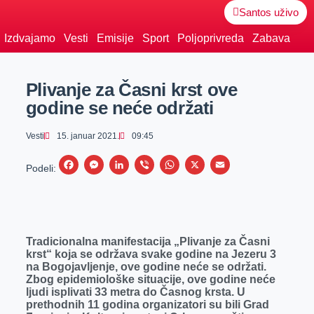
Santos uživo
Izdvajamo
Vesti
Emisije
Sport
Poljoprivreda
Zabava
Plivanje za Časni krst ove
godine se neće održati
Vesti
15. januar 2021.
09:45
F
M
L
V
W
X
E
Podeli:
a
e
i
i
h
m
c
s
n
b
a
a
e
s
k
e
t
i
Tradicionalna manifestacija „Plivanje za Časni
b
e
e
r
s
l
krst“ koja se održava svake godine na Jezeru 3
o
n
d
A
na Bogojavljenje, ove godine neće se održati.
Zbog epidemiološke situacije, ove godine neće
o
g
I
p
ljudi isplivati 33 metra do Časnog krsta. U
k
e
n
p
prethodnih 11 godina organizatori su bili Grad