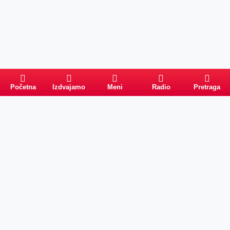
Početna
Izdvajamo
Meni
Radio
Pretraga
PRETRAGA
Kategorije
Ostalo
Naslovna