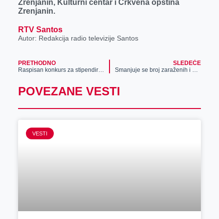
Zrenjanin, Kulturni centar i Crkvena opština
r
Zrenjanin.
RTV Santos
Autor: Redakcija radio televizije Santos
PRETHODNO
SLEDEĆE
Raspisan konkurs za stipendiranje učenika i studenata
Smanjuje se broj zaraženih i pacijenata u bolnicama, vakcinisano 177 lekara i zdravstvenih radnika
POVEZANE VESTI
VESTI