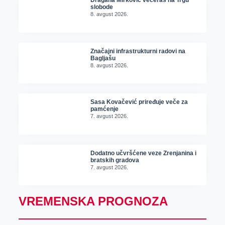
Dragana Mirković večeras na Trgu
slobode
8. avgust 2026.
Značajni infrastrukturni radovi na
Bagljašu
8. avgust 2026.
Sasa Kovačević priređuje veče za
pamćenje
7. avgust 2026.
Dodatno učvršćene veze Zrenjanina i
bratskih gradova
7. avgust 2026.
VREMENSKA PROGNOZA