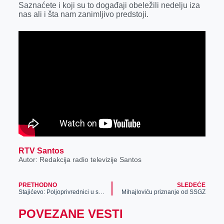
Saznaćete i koji su to događaji obeležili nedelju iza
r
nas ali i šta nam zanimljivo predstoji.
RTV Santos
Autor: Redakcija radio televizije Santos
PRETHODNO
SLEDEĆE
Stajićevo: Poljoprivrednici u saradnji sa Gradom Zrenjaninom uredili atarske puteve
Mihajloviću priznanje od SSGZ
POVEZANE VESTI