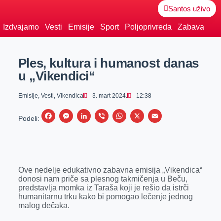
Santos uživo
Izdvajamo
Vesti
Emisije
Sport
Poljoprivreda
Zabava
Ples, kultura i humanost danas
u „Vikendici“
Emisije
,
Vesti
,
Vikendica
3. mart 2024.
12:38
F
M
L
V
W
X
E
Podeli:
a
e
i
i
h
m
c
s
n
b
a
a
e
s
k
e
t
i
Ove nedelje edukativno zabavna emisija „Vikendica“
b
e
e
r
s
l
donosi nam priče sa plesnog takmičenja u Beču,
o
n
d
A
predstavlja momka iz Taraša koji je rešio da istrči
humanitarnu trku kako bi pomogao lečenje jednog
o
g
I
p
malog dečaka.
k
e
n
p