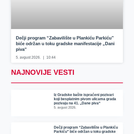
Dečji program “Zabavilište u Plankiću Parkiću”
biće održan u toku gradske manifestacije „Dani
piva“
5. avgust 2026.
10:44
NAJNOVIJE VESTI
Iz Gradske bašte ispraćeni pozivari
koji besplatnim pivom ulicama grada
pozivaju na 41. „Dane piva“
5. avgust 2026.
Dečji program “Zabavilište u Plankiću
Parkiću” biće održan u toku gradske