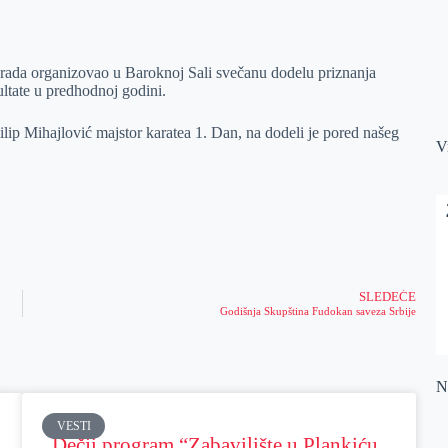
rada organizovao u Baroknoj Sali svečanu dodelu priznanja
ultate u predhodnoj godini.
lip Mihajlović majstor karatea 1. Dan, na dodeli je pored našeg
V
SLEDEĆE
Godišnja Skupština Fudokan saveza Srbije
Na
VESTI
Dečji program “Zabavilište u Plankiću