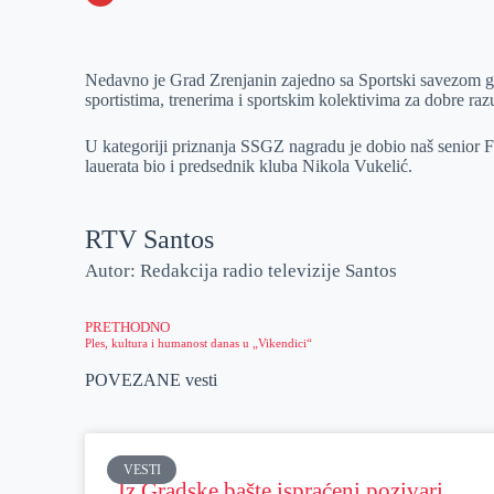
o
n
e
e
a
E
k
g
d
r
t
m
Nedavno je Grad Zrenjanin zajedno sa Sportski savezom g
e
I
s
a
sportistima, trenerima i sportskim kolektivima za dobre raz
r
n
A
i
p
l
U kategoriji priznanja SSGZ nagradu je dobio naš senior Fi
lauerata bio i predsednik kluba Nikola Vukelić.
p
RTV Santos
Autor: Redakcija radio televizije Santos
PRETHODNO
Ples, kultura i humanost danas u „Vikendici“
POVEZANE vesti
VESTI
Iz Gradske bašte ispraćeni pozivari