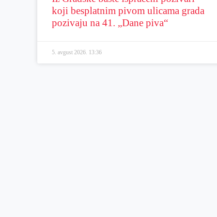
koji besplatnim pivom ulicama grada
pozivaju na 41. „Dane piva“
5. avgust 2026.
13:36