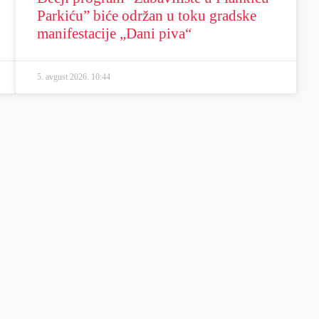
Parkiću” biće održan u toku gradske
manifestacije „Dani piva“
5. avgust 2026.
10:44