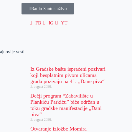
Radio Santos uživo
FB
IG
YT
ajnovije vesti
Iz Gradske bašte ispraćeni pozivari
koji besplatnim pivom ulicama
grada pozivaju na 41. „Dane piva“
5. avgust 2026.
Dečji program “Zabavilište u
Plankiću Parkiću” biće održan u
toku gradske manifestacije „Dani
piva“
5. avgust 2026.
Otvaranje izložbe Momira