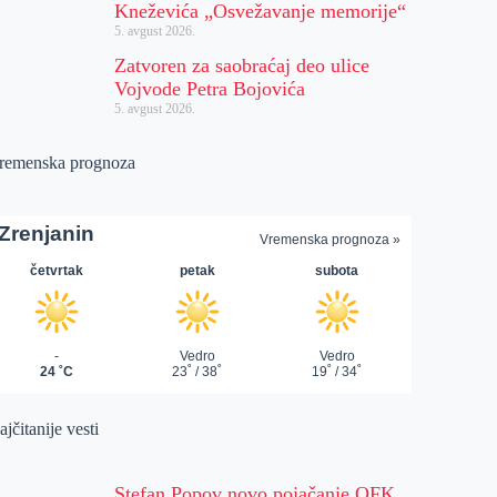
Kneževića „Osvežavanje memorije“
5. avgust 2026.
Zatvoren za saobraćaj deo ulice
Vojvode Petra Bojovića
5. avgust 2026.
remenska prognoza
jčitanije vesti
Stefan Popov novo pojačanje OFK