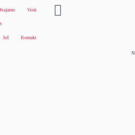
dvajamo
Vesti
t
Još
Kontakt
N