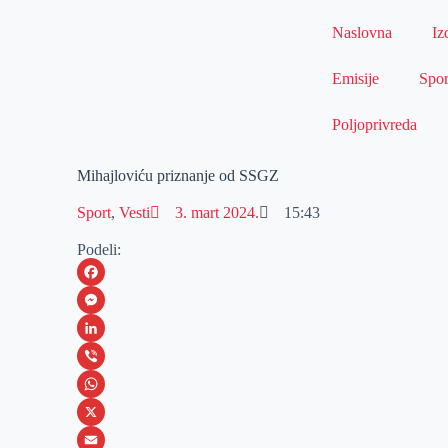
Naslovna
Iz
Emisije
Spor
Poljoprivreda
Mihajloviću priznanje od SSGZ
Sport
,
Vesti
3. mart 2024.
15:43
Podeli:
F
a
M
c
e
L
e
s
i
V
b
s
n
i
W
o
e
k
b
h
X