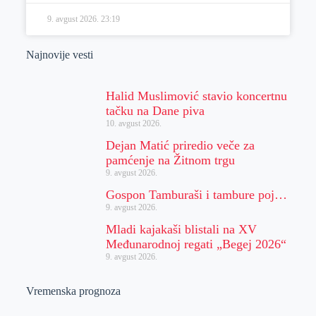
9. avgust 2026.
23:19
Najnovije vesti
Halid Muslimović stavio koncertnu
tačku na Dane piva
10. avgust 2026.
Dejan Matić priredio veče za
pamćenje na Žitnom trgu
9. avgust 2026.
Gospon Tamburaši i tambure poj…
9. avgust 2026.
Mladi kajakaši blistali na XV
Međunarodnoj regati „Begej 2026“
9. avgust 2026.
Vremenska prognoza