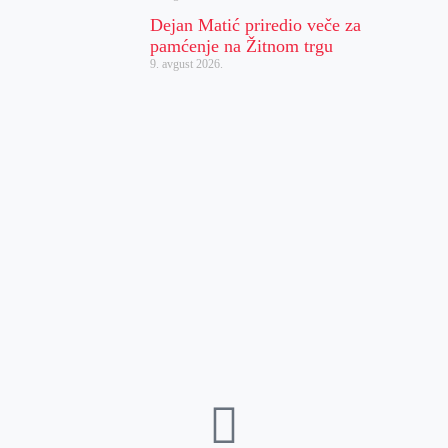
Dejan Matić priredio veče za
pamćenje na Žitnom trgu
9. avgust 2026.