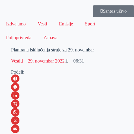
Santos uživo
Izdvajamo
Vesti
Emisije
Sport
Poljoprivreda
Zabava
Planirana isključenja struje za 29. novembar
Vesti
29. novembar 2022.
06:31
Podeli:
F
a
M
c
e
L
e
s
i
V
b
s
n
i
W
o
e
k
b
h
X