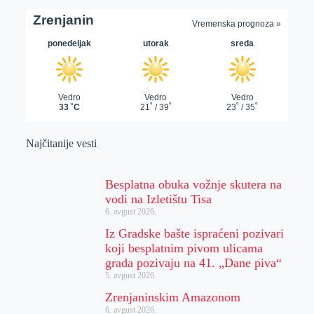
Najčitanije vesti
Besplatna obuka vožnje skutera na
vodi na Izletištu Tisa
6. avgust 2026.
Iz Gradske bašte ispraćeni pozivari
koji besplatnim pivom ulicama
grada pozivaju na 41. „Dane piva“
5. avgust 2026.
Zrenjaninskim Amazonom
6. avgust 2026.