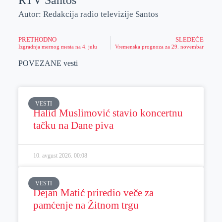
RTV Santos
Autor: Redakcija radio televizije Santos
PRETHODNO
SLEDEĆE
Izgradnja mernog mesta na 4. julu
Vremenska prognoza za 29. novembar
POVEZANE vesti
VESTI
Halid Muslimović stavio koncertnu
tačku na Dane piva
10. avgust 2026.
00:08
VESTI
Dejan Matić priredio veče za
pamćenje na Žitnom trgu