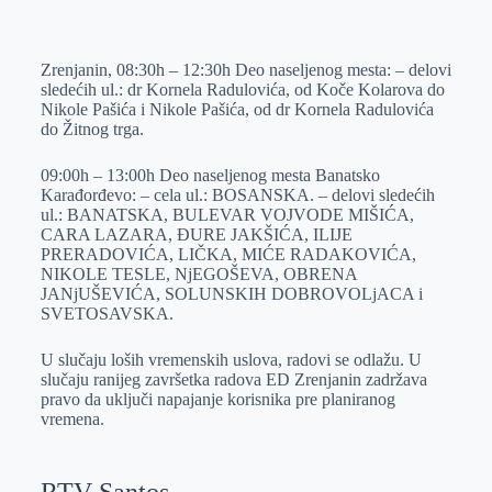
o
n
e
e
a
E
k
g
d
r
t
m
Zrenjanin, 08:30h – 12:30h Deo naseljenog mesta: – delovi
e
I
s
a
sledećih ul.: dr Kornela Radulovića, od Koče Kolarova do
r
n
A
i
Nikole Pašića i Nikole Pašića, od dr Kornela Radulovića
do Žitnog trga.
p
l
p
09:00h – 13:00h Deo naseljenog mesta Banatsko
Karađorđevo: – cela ul.: BOSANSKA. – delovi sledećih
ul.: BANATSKA, BULEVAR VOJVODE MIŠIĆA,
CARA LAZARA, ĐURE JAKŠIĆA, ILIJE
PRERADOVIĆA, LIČKA, MIĆE RADAKOVIĆA,
NIKOLE TESLE, NjEGOŠEVA, OBRENA
JANjUŠEVIĆA, SOLUNSKIH DOBROVOLjACA i
SVETOSAVSKA.
U slučaju loših vremenskih uslova, radovi se odlažu. U
slučaju ranijeg završetka radova ED Zrenjanin zadržava
pravo da uključi napajanje korisnika pre planiranog
vremena.