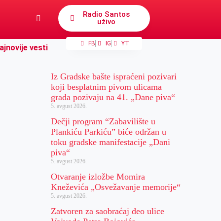
Radio Santos
uživo
FB
IG
YT
ajnovije vesti
Iz Gradske bašte ispraćeni pozivari
koji besplatnim pivom ulicama
grada pozivaju na 41. „Dane piva“
5. avgust 2026.
Dečji program “Zabavilište u
Plankiću Parkiću” biće održan u
toku gradske manifestacije „Dani
piva“
5. avgust 2026.
Otvaranje izložbe Momira
Kneževića „Osvežavanje memorije“
5. avgust 2026.
Zatvoren za saobraćaj deo ulice