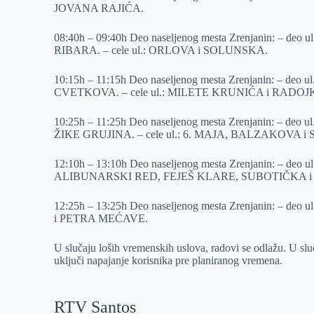
JOVANA RAJIĆA.
r
n
A
i
p
l
08:40h – 09:40h Deo naseljenog mesta Zrenjanin: 
RIBARA. – cele ul.: ORLOVA i SOLUNSKA.
p
10:15h – 11:15h Deo naseljenog mesta Zrenjanin: 
CVETKOVA. – cele ul.: MILETE KRUNIĆA i RADO
10:25h – 11:25h Deo naseljenog mesta Zrenjanin: 
ŽIKE GRUJINA. – cele ul.: 6. MAJA, BALZAKOVA i
12:10h – 13:10h Deo naseljenog mesta Zrenjanin: – de
ALIBUNARSKI RED, FEJEŠ KLARE, SUBOTIČKA i
12:25h – 13:25h Deo naseljenog mesta Zrenjanin: – 
i PETRA MEĆAVE.
U slučaju loših vremenskih uslova, radovi se odlažu. U sl
uključi napajanje korisnika pre planiranog vremena.
RTV Santos