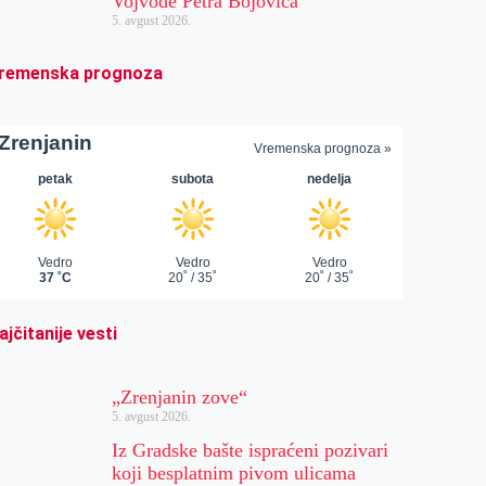
Vojvode Petra Bojovića
5. avgust 2026.
remenska prognoza
ajčitanije vesti
„Zrenjanin zove“
5. avgust 2026.
Iz Gradske bašte ispraćeni pozivari
koji besplatnim pivom ulicama