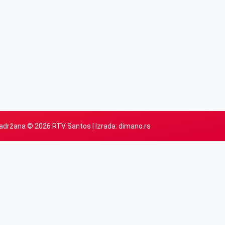
adržana © 2026 RTV Santos | Izrada:
dimano.rs