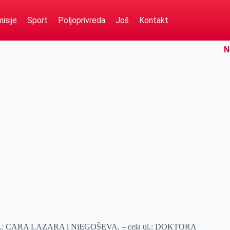
isije
Sport
Poljoprivreda
Još
Kontakt
N
deo ul.: CARA LAZARA i NjEGOŠEVA. – cela ul.: DOKTORA