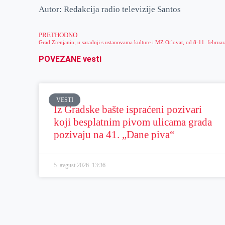
Autor: Redakcija radio televizije Santos
PRETHODNO
POVEZANE vesti
VESTI
Iz Gradske bašte ispraćeni pozivari
koji besplatnim pivom ulicama grada
pozivaju na 41. „Dane piva“
5. avgust 2026.
13:36