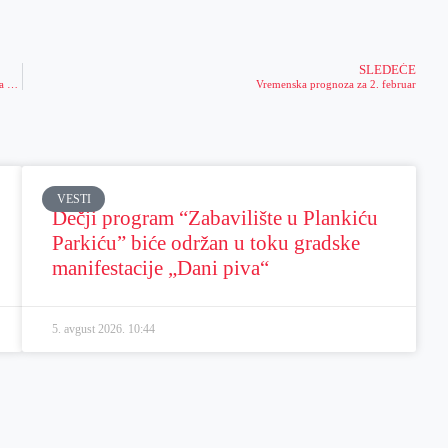
SLEDEĆE
Grad Zrenjanin, u saradnji s ustanovama kulture i MZ Orlovat, od 8-11. februara obeležava 70. godišnjicu od smrti Uroša Predića
Vremenska prognoza za 2. februar
VESTI
Dečji program “Zabavilište u Plankiću
Parkiću” biće održan u toku gradske
manifestacije „Dani piva“
5. avgust 2026.
10:44