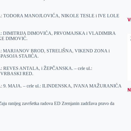
– deo ul.: TODORA MANOJLOVIĆA, NIKOLE TESLE i IVE LOLE
V
– deo ul.: DIMITRIJA DIMOVIĆA, PRVOMAJSKA i VLADIMIRA
JKE DIMOVIĆ.
– deo ul.: MARJANOV BROD, STRELIŠNA, VIKEND ZONA i
 SPASOJA STAJIĆA.
o ul.: REVES ANTALA, i ŽEPČANSKA. – cele ul.:
 VRBASKI RED.
deo ul.: 9. MAJA. – cele ul.: ILINDENSKA, IVANA MAŽURANIĆA
N
učaju ranijeg završetka radova ED Zrenjanin zadržava pravo da