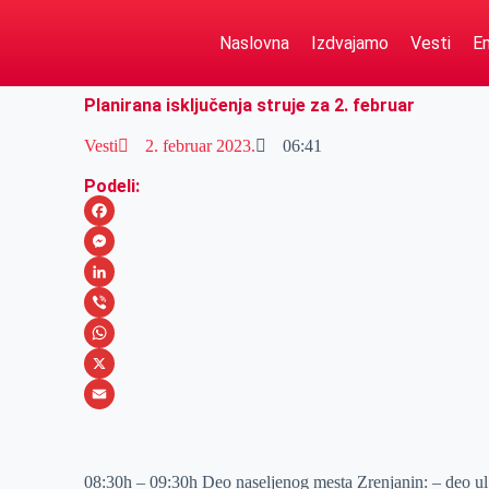
Naslovna
Izdvajamo
Vesti
Em
Planirana isključenja struje za 2. februar
Vesti
2. februar 2023.
06:41
Podeli:
F
a
M
c
e
L
e
s
i
V
b
s
n
i
W
o
e
k
b
h
X
o
n
e
e
a
E
k
g
d
r
t
m
08:30h – 09:30h Deo naseljenog mesta Zrenjanin: – 
e
I
s
a