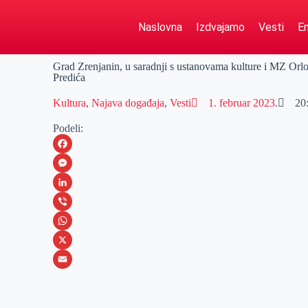
Naslovna
Izdvajamo
Vesti
Em
Grad Zrenjanin, u saradnji s ustanovama kulture i MZ Orlo
Predića
Kultura
,
Najava događaja
,
Vesti
1. februar 2023.
20
Podeli:
F
a
M
c
e
L
e
s
i
V
b
s
n
i
W
o
e
k
b
h
X
o
n
e
e
a
E
k
g
d
r
t
m