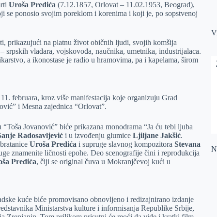
rti
Uroša Predića
(7.12.1857, Orlovat – 11.02.1953, Beograd),
ji se ponosio svojim poreklom i korenima i koji je, po sopstvenoj
V
ti, prikazujući na platnu život običnih ljudi, svojih komšija
ti – srpskih vladara, vojskovođa, naučnika, umetnika, industrijalaca.
ikarstvo, a ikonostase je radio u hramovima, pa i kapelama, širom
11. februara, kroz više manifestacija koje organizuju Grad
ović” i Mesna zajednica “Orlovat”.
 “Toša Jovanović” biće prikazana monodrama “Ja ću tebi ljuba
Sanje Radosavljević
i u izvođenju glumice
Ljiljane Jakšić
.
 bratanice
Uroša Predića
i supruge slavnog kompozitora
Stevana
Na
ruge znamenite ličnosti epohe. Deo scenografije čini i reprodukcija
oša Predića
, čiji se original čuva u Mokranjčevoj kući u
radske kuće biće promovisano obnovljeno i redizajnirano izdanje
redstavnika Ministarstva kulture i informisanja Republike Srbije,
 Zrenjanin. Tom prilikom prisutni će moći da vide i kratki film