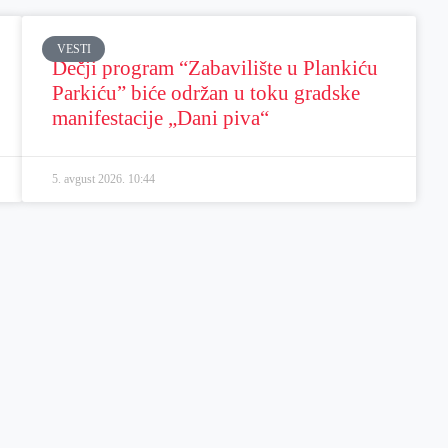
VESTI
Dečji program “Zabavilište u Plankiću
Parkiću” biće održan u toku gradske
manifestacije „Dani piva“
5. avgust 2026.
10:44