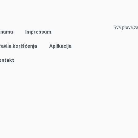
Sva prava z
 nama
Impressum
ravila korišćenja
Aplikacija
ontakt
Naslovna