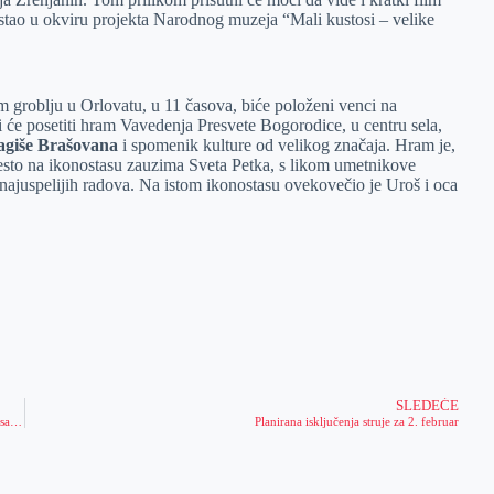
nastao u okviru projekta Narodnog muzeja “Mali kustosi – velike
 groblju u Orlovatu, u 11 časova, biće položeni venci na
i će posetiti hram Vavedenja Presvete Bogorodice, u centru sela,
agiše Brašovana
i spomenik kulture od velikog značaja. Hram je,
sto na ikonostasu zauzima Sveta Petka, s likom umetnikove
 najuspelijih radova. Na istom ikonostasu ovekovečio je Uroš i oca
SLEDEĆE
Dobrom obukom vozača i primenom sistema zaštite postiže se bolja bezbednost saobraćaja
Planirana isključenja struje za 2. februar