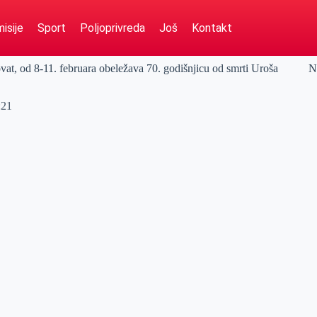
isije
Sport
Poljoprivreda
Još
Kontakt
vat, od 8-11. februara obeležava 70. godišnjicu od smrti Uroša
N
:21