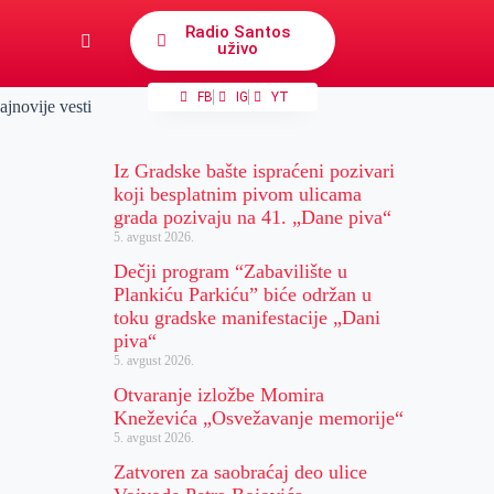
Radio Santos
uživo
FB
IG
YT
ajnovije vesti
Iz Gradske bašte ispraćeni pozivari
koji besplatnim pivom ulicama
grada pozivaju na 41. „Dane piva“
5. avgust 2026.
Dečji program “Zabavilište u
Plankiću Parkiću” biće održan u
toku gradske manifestacije „Dani
piva“
5. avgust 2026.
Otvaranje izložbe Momira
Kneževića „Osvežavanje memorije“
5. avgust 2026.
Zatvoren za saobraćaj deo ulice