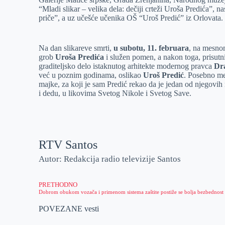
“Mladi slikar – velika dela: dečiji crteži Uroša Predića”, 
priče”, a uz učešće učenika OŠ “Uroš Predić” iz Orlovata.
Na dan slikareve smrti,
u subotu, 11. februara
, na mesnom
grob
Uroša Predića
i služen pomen, a nakon toga, prisutn
graditeljsko delo istaknutog arhitekte modernog pravca
Dr
već u poznim godinama, oslikao
Uroš Predić
. Posebno me
majke, za koji je sam Predić rekao da je jedan od njegovih
i dedu, u likovima Svetog Nikole i Svetog Save.
RTV Santos
Autor: Redakcija radio televizije Santos
PRETHODNO
POVEZANE vesti