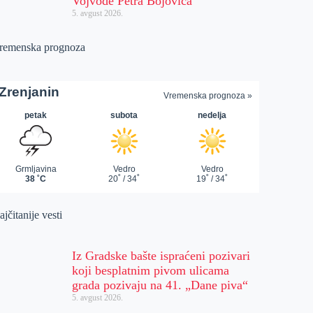
Vojvode Petra Bojovića
5. avgust 2026.
remenska prognoza
jčitanije vesti
Iz Gradske bašte ispraćeni pozivari
koji besplatnim pivom ulicama
grada pozivaju na 41. „Dane piva“
5. avgust 2026.