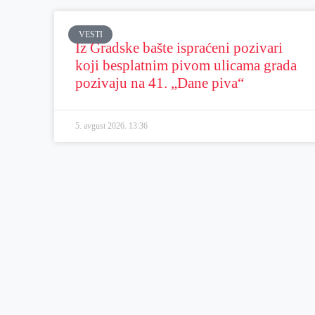
VESTI
Iz Gradske bašte ispraćeni pozivari
koji besplatnim pivom ulicama grada
pozivaju na 41. „Dane piva“
5. avgust 2026.
13:36