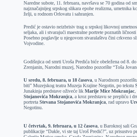
Naredne subote, 11. februara, navršava se 70 godina od sm
e
I
s
a
najznačajnijeg srpskog slikara epohe realizma, umetnika ko
r
n
A
i
želji, u rodnom Orlovatu i sahranjen.
p
l
Predić je ostavio neizbrisiv trag u srpskoj likovnoj umetnos
p
seljaka, ali i stvarajući maestralne portrete poznatih ličnos
Posebno poglavlje u njegovom stvaralaštvu čini crkveno sl
Vojvodine.
Godišnjica od smrti Uroša Predića biće obeležena od 8. do 
Zrenjanin, Narodni muzej, Narodno pozorište “Toša Jovan
U sredu, 8. februara, u 18 časova
, u Narodnom pozorištu
biti” Muzejskog teatra Muzeja Krajine Negotin, po tekstu
Junakinja predstave oživeće lik
Marije Mice Mokranjac
,
Stojanovića Mokranjca
, a kroz predstavu se prepliću i d
portreta
Stevana Stojanovića Mokranjca
, rad upravo
Ur
Negotinu.
U četvrtak, 9. februara, u 12 časova
, u Baroknoj sali G
publikacije “Dakle, vi ste taj Uroš Predić?”, uz prisustvo p
Galerije Matice srpske, Grada Zrenjanina, Narodnog muzeja