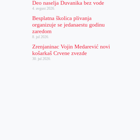
Deo naselja Duvanika bez vode
4. avgust 2026.
Besplatna školica plivanja
organizuje se jedanaestu godinu
zaredom
8. jul 2026.
Zrenjaninac Vojin Medarević novi
košarkaš Crvene zvezde
30. jul 2026.