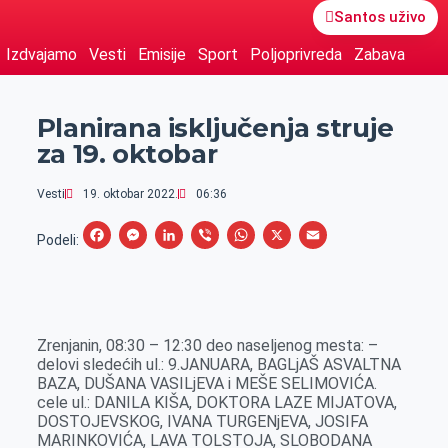
Santos uživo
Izdvajamo
Vesti
Emisije
Sport
Poljoprivreda
Zabava
Planirana isključenja struje
za 19. oktobar
Vesti
19. oktobar 2022.
06:36
F
M
L
V
W
X
E
Podeli:
a
e
i
i
h
m
c
s
n
b
a
a
e
s
k
e
t
i
Zrenjanin, 08:30 – 12:30 deo naseljenog mesta: –
b
e
e
r
s
l
delovi sledećih ul.: 9.JANUARA, BAGLjAŠ ASVALTNA
o
n
d
A
BAZA, DUŠANA VASILjEVA i MEŠE SELIMOVIĆA.
cele ul.: DANILA KIŠA, DOKTORA LAZE MIJATOVA,
o
g
I
p
DOSTOJEVSKOG, IVANA TURGENjEVA, JOSIFA
k
e
n
p
MARINKOVIĆA, LAVA TOLSTOJA, SLOBODANA