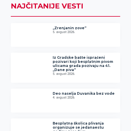
NAJČITANIJE VESTI
„Zrenjanin zove“
5. avgust 2026.
Iz Gradske bašte ispraćeni
pozivari koji besplatnim pivom
ulicama grada pozivaju na 41.
„Dane piva“
5. avgust 2026.
Deo naselja Duvanika bez vode
4. avgust 2026.
Besplatna školica plivanja
organizuje se jedanaestu