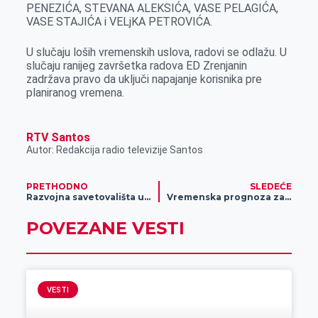
PENEZIĆA, STEVANA ALEKSIĆA, VASE PELAGIĆA,
r
VASE STAJIĆA i VELjKA PETROVIĆA.
U slučaju loših vremenskih uslova, radovi se odlažu. U
slučaju ranijeg završetka radova ED Zrenjanin
zadržava pravo da uključi napajanje korisnika pre
planiranog vremena.
RTV Santos
Autor: Redakcija radio televizije Santos
PRETHODNO
SLEDEĆE
Razvojna savetovališta u Čačku, Subotici, Zrenjaninu i Kraljevu dobila prvi paket opreme za decu sa teškoćama, koju je obezbedio UNICEF
Vremenska prognoza za 19. oktobar
POVEZANE VESTI
VESTI