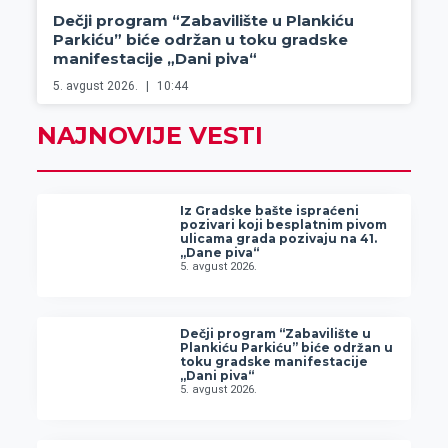
Dečji program “Zabavilište u Plankiću
Parkiću” biće održan u toku gradske
manifestacije „Dani piva“
5. avgust 2026.
10:44
NAJNOVIJE VESTI
Iz Gradske bašte ispraćeni
pozivari koji besplatnim pivom
ulicama grada pozivaju na 41.
„Dane piva“
5. avgust 2026.
Dečji program “Zabavilište u
Plankiću Parkiću” biće održan u
toku gradske manifestacije
„Dani piva“
5. avgust 2026.