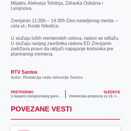
Mijatov, Alekseja Tolstoja, Zdravka Ostojina i
r
Lenjinova.
Zrenjanin 11:30h – 14:30h Deo naseljenog mesta: –
cela ul.: Koste Nikolića.
U slučaju loših vremenskih uslova, radovi se odlažu.
U slučaju ranijeg završetka radova ED Zrenjanin
zadržava pravo da uključi napajanje korisnika pre
planiranog vremena.
RTV Santos
Autor: Redakcija radio televizije Santos
PRETHODNO
SLEDEĆE
U kasarni zrenjaninskog garnizona Vojske Srbije svečano obeležen Dan Banatske brigade
Vremenska prognoza za 18. novembar
POVEZANE VESTI