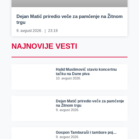
Dejan Matić priredio veče za pamćenje na Žitnom
trgu
9. avgust 2026.
23:19
NAJNOVIJE VESTI
Halid Muslimović stavio koncertnu
tačku na Dane piva
10. avgust 2026.
Dejan Matić priredio veče za pamćenje
na Žitnom trgu
9. avgust 2026.
Gospon Tamburaši i tambure poj…
9. avgust 2026.