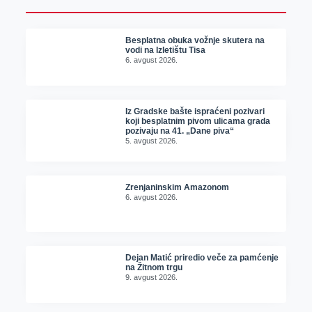
Besplatna obuka vožnje skutera na
vodi na Izletištu Tisa
6. avgust 2026.
Iz Gradske bašte ispraćeni pozivari
koji besplatnim pivom ulicama grada
pozivaju na 41. „Dane piva“
5. avgust 2026.
Zrenjaninskim Amazonom
6. avgust 2026.
Dejan Matić priredio veče za pamćenje
na Žitnom trgu
9. avgust 2026.