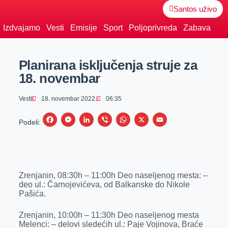
Santos uživo
Izdvajamo
Vesti
Emisije
Sport
Poljoprivreda
Zabava
Planirana isključenja struje za
18. novembar
Vesti
18. novembar 2022.
06:35
F
M
L
V
W
X
E
Podeli:
a
e
i
i
h
m
c
s
n
b
a
a
e
s
k
e
t
i
Zrenjanin, 08:30h – 11:00h Deo naseljenog mesta: –
b
e
e
r
s
l
deo ul.: Čarnojevićeva, od Balkanske do Nikole
o
n
d
A
Pašića.
o
g
I
p
Zrenjanin, 10:00h – 11:30h Deo naseljenog mesta
k
e
n
p
Melenci: – delovi sledećih ul.: Paje Vojinova, Braće