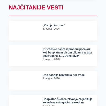
NAJČITANIJE VESTI
„Zrenjanin zove“
5. avgust 2026.
Iz Gradske bašte ispraćeni pozivari
koji besplatnim pivom ulicama grada
pozivaju na 41. „Dane piva“
5. avgust 2026.
Deo naselja Duvanika bez vode
4. avgust 2026.
Besplatna školica plivanja organizuje
se jedanaestu godinu zaredom
8. jul 2026.