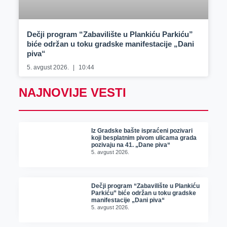
Dečji program “Zabavilište u Plankiću Parkiću”
biće održan u toku gradske manifestacije „Dani
piva“
5. avgust 2026.
10:44
NAJNOVIJE VESTI
Iz Gradske bašte ispraćeni pozivari
koji besplatnim pivom ulicama grada
pozivaju na 41. „Dane piva“
5. avgust 2026.
Dečji program “Zabavilište u Plankiću
Parkiću” biće održan u toku gradske
manifestacije „Dani piva“
5. avgust 2026.