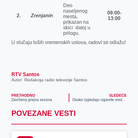
Deo
naselјenog
09:00-
2.
Zrenjanin
mesta,
13:00
prikazan na
skici datoj u
prilogu.
U slučaju loših vremenskih uslova, radovi se odlažu!
RTV Santos
Autor: Redakcija radio televizije Santos
PRETHODNO
SLEDEĆE
Završena grejna sezona
Ovako izgledaju cigarete vredne 1.7 miliona dinara (FOTO)
POVEZANE VESTI