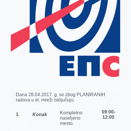
k
e
n
p
r
Dana 28.04.2017. g. se zbog PLANIRANIH
radova u el. mreži isklјučuju:
09:00-
Kompletno
1.
Konak
12:00
naselјeno
mesto.