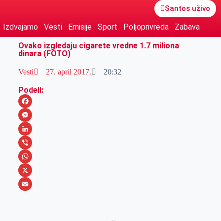
Santos uživo
Izdvajamo
Vesti
Emisije
Sport
Poljoprivreda
Zabava
Ovako izgledaju cigarete vredne 1.7 miliona
dinara (FOTO)
Vesti
27. april 2017.
20:32
Podeli:
F
a
M
c
e
L
e
s
i
V
b
s
n
i
W
o
e
k
b
h
X
o
n
e
e
a
E
k
g
d
r
t
m