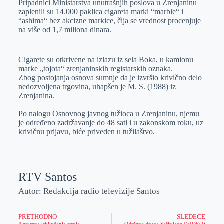
Pripadnici Ministarstva unutrašnjih poslova u Zrenjaninu
e
I
s
a
zaplenili su 14.000 paklica cigareta marki “marble“ i
r
n
A
i
“ashima“ bez akcizne markice, čija se vrednost procenjuje
na više od 1,7 miliona dinara.
p
l
p
Cigarete su otkrivene na izlazu iz sela Boka, u kamionu
marke „tojota“ zrenjaninskih registarskih oznaka.
Zbog postojanja osnova sumnje da je izvršio krivično delo
nedozvoljena trgovina, uhapšen je M. S. (1988) iz
Zrenjanina.
Po nalogu Osnovnog javnog tužioca u Zrenjaninu, njemu
je određeno zadržavanje do 48 sati i u zakonskom roku, uz
krivičnu prijavu, biće priveden u tužilaštvo.
RTV Santos
Autor: Redakcija radio televizije Santos
PRETHODNO
SLEDEĆE
Planirana isključenja struje
Održana druga Šeširijada (VIDEO)