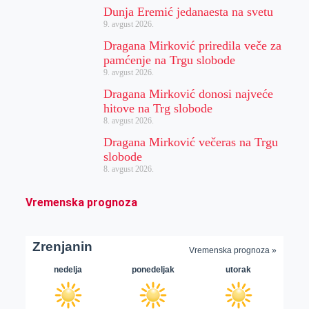
Dunja Eremić jedanaesta na svetu
9. avgust 2026.
Dragana Mirković priredila veče za
pamćenje na Trgu slobode
9. avgust 2026.
Dragana Mirković donosi najveće
hitove na Trg slobode
8. avgust 2026.
Dragana Mirković večeras na Trgu
slobode
8. avgust 2026.
Vremenska prognoza