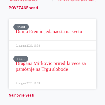
POVEZANE vesti
SPORT
Dunja Eremić jedanaesta na svetu
9. avgust 2026.
13:58
VESTI
Dragana Mirković priredila veče za
pamćenje na Trgu slobode
9. avgust 2026.
11:33
Najnovije vesti