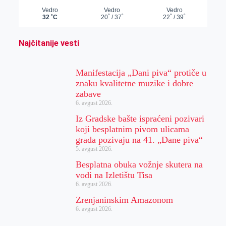
Najčitanije vesti
Manifestacija „Dani piva“ protiče u
znaku kvalitetne muzike i dobre
zabave
6. avgust 2026.
Iz Gradske bašte ispraćeni pozivari
koji besplatnim pivom ulicama
grada pozivaju na 41. „Dane piva“
5. avgust 2026.
Besplatna obuka vožnje skutera na
vodi na Izletištu Tisa
6. avgust 2026.
Zrenjaninskim Amazonom
6. avgust 2026.