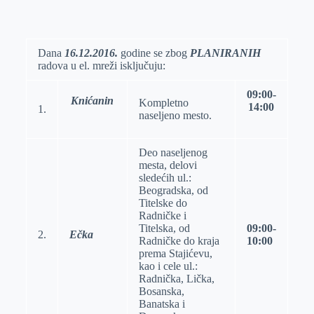
o
n
e
e
a
E
k
g
d
r
t
m
e
I
s
a
Dana
16.12.2016.
godine se zbog
PLANIRANIH
radova u el. mreži isklјučuju:
r
n
A
i
p
l
09:00-
Knićanin
Kompletno
p
14:00
1.
naselјeno mesto.
Deo naselјenog
mesta, delovi
sledećih ul.:
Beogradska, od
Titelske do
Radničke i
Titelska, od
09:00-
2.
Ečka
Radničke do kraja
10:00
prema Stajićevu,
kao i cele ul.:
Radnička, Lička,
Bosanska,
Banatska i