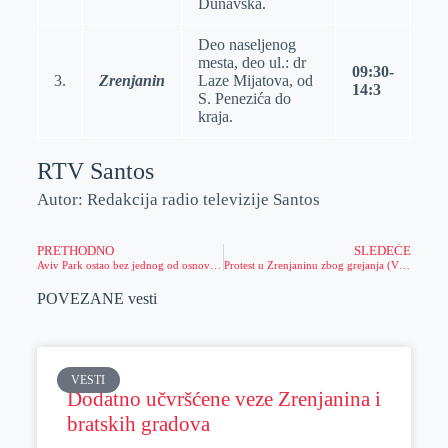
Dunavska.
Deo naselјenog
mesta, deo ul.: dr
09:30-
3.
Zrenjanin
Laze Mijatova, od
14:3
S. Penezića do
kraja.
RTV Santos
Autor: Redakcija radio televizije Santos
PRETHODNO
SLEDEĆE
Aviv Park ostao bez jednog od osnovnih uslova za rad
Protest u Zrenjaninu zbog grejanja (VIDEO)
POVEZANE vesti
VESTI
Dodatno učvršćene veze Zrenjanina i
bratskih gradova