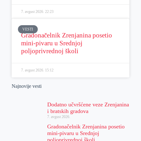
7. avgust 2026.
22:23
VESTI
Gradonačelnik Zrenjanina posetio
mini-pivaru u Srednjoj
poljoprivrednoj školi
7. avgust 2026.
15:12
Najnovije vesti
Dodatno učvršćene veze Zrenjanina
i bratskih gradova
7. avgust 2026.
Gradonačelnik Zrenjanina posetio
mini-pivaru u Srednjoj
poljoprivrednoj školi