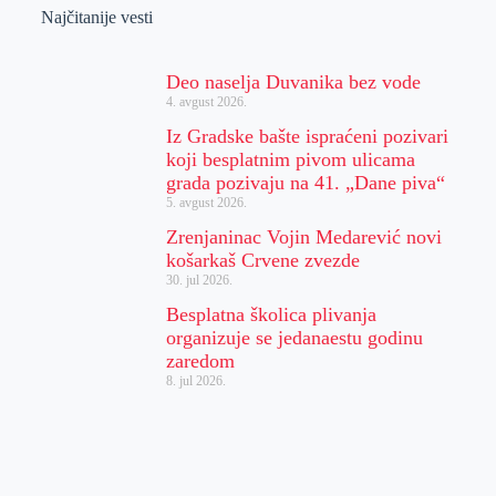
Najčitanije vesti
Deo naselja Duvanika bez vode
4. avgust 2026.
Iz Gradske bašte ispraćeni pozivari
koji besplatnim pivom ulicama
grada pozivaju na 41. „Dane piva“
5. avgust 2026.
Zrenjaninac Vojin Medarević novi
košarkaš Crvene zvezde
30. jul 2026.
Besplatna školica plivanja
organizuje se jedanaestu godinu
zaredom
8. jul 2026.