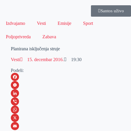
Santos uživo
Izdvajamo
Vesti
Emisije
Sport
Poljoprivreda
Zabava
Planirana isključenja struje
Vesti
15. decembar 2016.
19:30
Podeli:
F
a
M
c
e
L
e
s
i
V
b
s
n
i
W
o
e
k
b
h
X