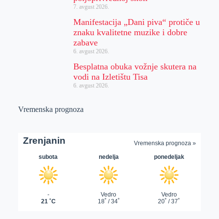
7. avgust 2026.
Manifestacija „Dani piva“ protiče u
znaku kvalitetne muzike i dobre
zabave
6. avgust 2026.
Besplatna obuka vožnje skutera na
vodi na Izletištu Tisa
6. avgust 2026.
Vremenska prognoza