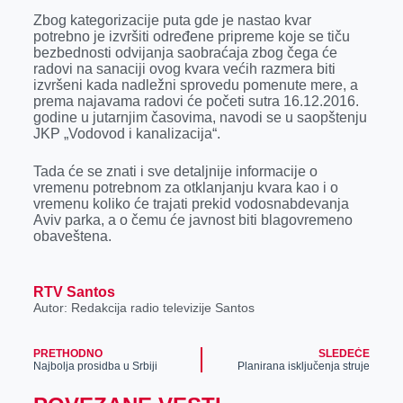
r
Zbog kategorizacije puta gde je nastao kvar
potrebno je izvršiti određene pripreme koje se tiču
bezbednosti odvijanja saobraćaja zbog čega će
radovi na sanaciji ovog kvara većih razmera biti
izvršeni kada nadležni sprovedu pomenute mere, a
prema najavama radovi će početi sutra 16.12.2016.
godine u jutarnjim časovima, navodi se u saopštenju
JKP „Vodovod i kanalizacija“.
Tada će se znati i sve detaljnije informacije o
vremenu potrebnom za otklanjanju kvara kao i o
vremenu koliko će trajati prekid vodosnabdevanja
Aviv parka, a o čemu će javnost biti blagovremeno
obaveštena.
RTV Santos
Autor: Redakcija radio televizije Santos
PRETHODNO
SLEDEĆE
Najbolja prosidba u Srbiji
Planirana isključenja struje