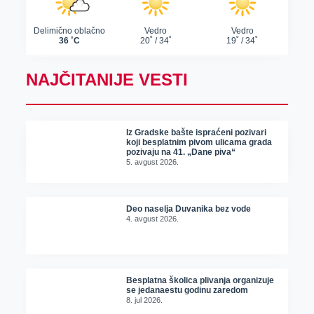
NAJČITANIJE VESTI
Iz Gradske bašte ispraćeni pozivari
koji besplatnim pivom ulicama grada
pozivaju na 41. „Dane piva“
5. avgust 2026.
Deo naselja Duvanika bez vode
4. avgust 2026.
Besplatna školica plivanja organizuje
se jedanaestu godinu zaredom
8. jul 2026.