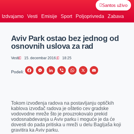
Santos uživo
Izdvajamo
Vesti
Emisije
Sport
Poljoprivreda
Zabava
Aviv Park ostao bez jednog od
osnovnih uslova za rad
Vesti
15. decembar 2016.
18:25
F
M
L
V
W
X
E
Podeli:
a
e
i
i
h
m
c
s
n
b
a
a
e
s
k
e
t
i
Tokom izvođenja radova na postavljanju optičkih
b
e
e
r
s
l
kablova izvođač radova je oštetio cev gradske
o
n
d
A
vodovodne mreže što je prouzrokovalo prekid
vodosnabdevanja u Aviv parku i moguće je da će
o
g
I
p
dovesti do pada pritiska u mreži u delu Bagljaša koji
k
e
n
p
gravitira ka Aviv parku.