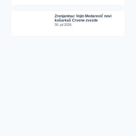
Zrenjaninac Vojin Medarević novi
košarkaš Crvene zvezde
30. jul 2026.