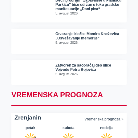
Dečji program “Zabavilište u Plankiću
Parkiću” biće održan u toku gradske
manifestacije „Dani piva“
5. avgust 2026.
Otvaranje izložbe Momira Kneževića
„Osvežavanje memorije“
5. avgust 2026.
Zatvoren za saobraćaj deo ulice
Vojvode Petra Bojovića
5. avgust 2026.
VREMENSKA PROGNOZA