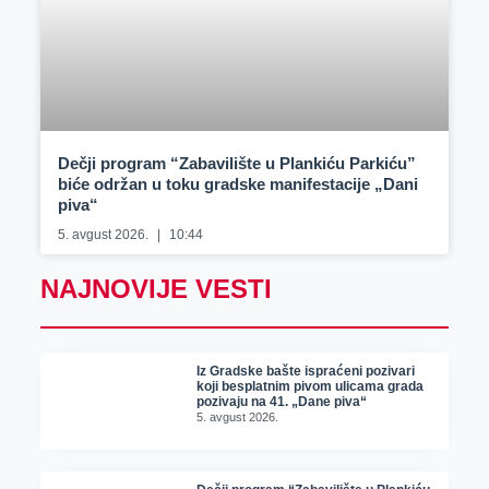
Dečji program “Zabavilište u Plankiću Parkiću”
biće održan u toku gradske manifestacije „Dani
piva“
5. avgust 2026.
10:44
NAJNOVIJE VESTI
Iz Gradske bašte ispraćeni pozivari
koji besplatnim pivom ulicama grada
pozivaju na 41. „Dane piva“
5. avgust 2026.