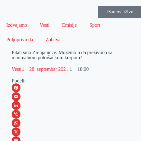
Santos uživo
Izdvajamo
Vesti
Emisije
Sport
Poljoprivreda
Zabava
Pitali smo Zrenjanince: Možemo li da preživimo sa
minimalnom potrošačkom korpom?
Vesti
28. septembar 2021.
18:00
Podeli:
F
a
M
c
e
L
e
s
i
V
b
s
n
i
W
o
e
k
b
h
X