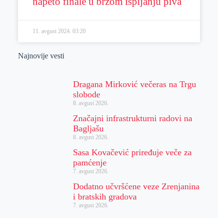
napeto finale u brzom ispijanju piva
11. avgust 2024.
03:20
Najnovije vesti
Dragana Mirković večeras na Trgu
slobode
8. avgust 2026.
Značajni infrastrukturni radovi na
Bagljašu
8. avgust 2026.
Sasa Kovačević priređuje veče za
pamćenje
7. avgust 2026.
Dodatno učvršćene veze Zrenjanina
i bratskih gradova
7. avgust 2026.