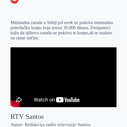
o
n
e
e
a
E
k
g
d
r
t
m
Minimalna zarada u Srbiji još uvek ne pokriva minimalnu
e
I
s
a
potrošačku korpu koja iznosi 39.000 dinara. Zrenjaninci
r
n
A
i
kažu da njihova zarada ne pokriva tu korpu,ali se snalaze
na razne načine.
p
l
p
RTV Santos
Autor: Redakcija radio televizije Santos