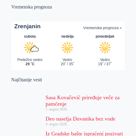
Vremenska prognoza
Najčitanije vesti
Sasa Kovačević priređuje veče za
pamćenje
7. avgust 2026.
Deo naselja Duvanika bez vode
4. avgust 2026.
Iz Gradske bašte ispraćeni pozivari