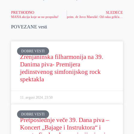
PRETHODNO
SLEDEĆE
MANA akcija koje se ne propušta!
prim. dr Jovo Marušić: Od raka grlića oboljevaju sve mlađe žene, pa čak i devojčice (VIDEO)
POVEZANE vesti
DOBRE VESTI
Zrenjaninska filharmonija na 39.
Danima piva- Premijera
jedinstvenog simfonijskog rock
spektakla
11. avgust 2024.
23:50
DOBRE VESTI
Pretposlednje veče 39. Dana piva –
Koncert „Bajage i Instruktora“ i