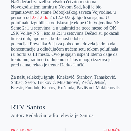
Naši dečaci zauzeli su visoko četvrto mesto na
e
I
s
a
Novogodisnjem turniru u Novom Sad, koji je bio
r
n
A
i
organizovan od strane Odbojkaškog saveza Vojvodine, u
periodu od
23.12.do
25.12.2022.g. Igrali su sjajno. U
p
l
polufinalu izgubili su od iskusnije ekipe OK Vojvodina NS
p
Seme 2: 1 u setovima, a u utakmici za trece mesto od OK
„SK Volley NS“, isto sa 2:1 u setovima.Dečaci su pokazali
timski duh, upornost, borbenost i dobar
potencijal.Prevelika želja za pobedom, dovela je do pada
koncentracije u odlučujućem trećem setu tokom polufinala
i u borbi za III mesto. Ovo je sjajan uspeh! Idemo dalje da
treniramo, radimo i radujemo se! Jos mnogo izazova je
pred nama, rekao je trener Darko Jančić.
Za našu selekciju igraju: Knežević, Stankov, Tanasković,
Štrbac, Šesto, Tričković, Miladinović, Zečić, Jelisić,
Kresić, Funduk, Kerčov, Kučanda, Pavlišan i Makljenović.
RTV Santos
Autor: Redakcija radio televizije Santos
PRETHODNO
SLEDEĆE