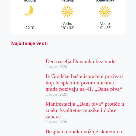
Najčitanije vesti
Deo naselja Duvanika bez vode
4. avgust 2026.
Iz Gradske bašte ispraćeni pozivari
koji besplatnim pivom ulicama
grada pozivaju na 41. „Dane piva“
5. avgust 2026.
Manifestacija „Dani piva“ protiče u
znaku kvalitetne muzike i dobre
zabave
6. avgust 2026.
Besplatna obuka vožnje skutera na