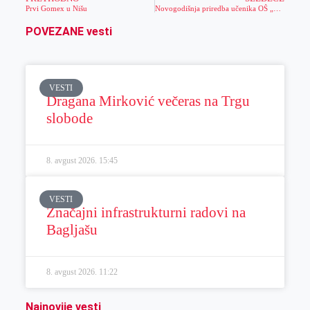
Prvi Gomex u Nišu
Novogodišnja priredba učenika OŠ „Đura Jakšić“
POVEZANE vesti
VESTI
Dragana Mirković večeras na Trgu
slobode
8. avgust 2026.
15:45
VESTI
Značajni infrastrukturni radovi na
Bagljašu
8. avgust 2026.
11:22
Najnovije vesti