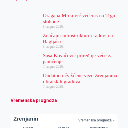
Dragana Mirković večeras na Trgu
slobode
8. avgust 2026.
Značajni infrastrukturni radovi na
Bagljašu
8. avgust 2026.
Sasa Kovačević priređuje veče za
pamćenje
7. avgust 2026.
Dodatno učvršćene veze Zrenjanina
i bratskih gradova
7. avgust 2026.
Vremenska prognoza