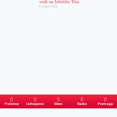
vodi na Izletištu Tisa
6. avgust 2026.
Početna
Izdvajamo
Meni
Radio
Pretraga
Pretraga