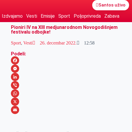
Santos uživo
Izdvajamo
Vesti
Emisije
Sport
Poljoprivreda
Zabava
Pioniri IV na XIII medjunarodnom Novogodišnjem
festivalu odbojke!
Sport
,
Vesti
26. decembar 2022.
12:58
Podeli:
F
a
M
c
e
L
e
s
i
V
b
s
n
i
W
o
e
k
b
h
X
o
n
e
e
a
E
k
g
d
r
t
m