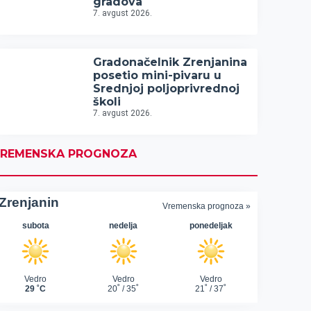
gradova
7. avgust 2026.
Gradonačelnik Zrenjanina
posetio mini-pivaru u
Srednjoj poljoprivrednoj
školi
7. avgust 2026.
REMENSKA PROGNOZA