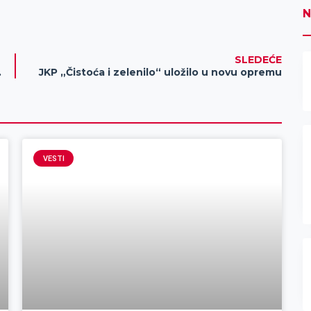
N
SLEDEĆE
okreni zabavu!
JKP „Čistoća i zelenilo“ uložilo u novu opremu
VESTI