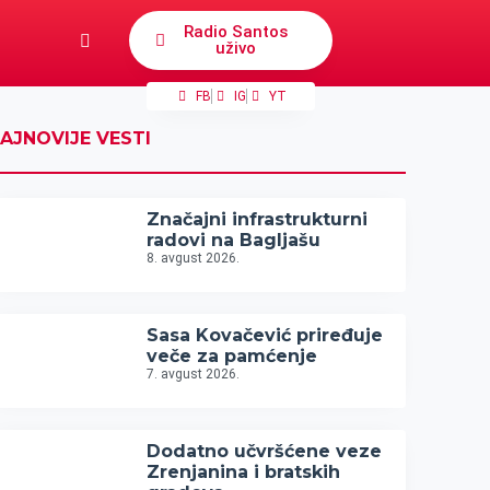
Radio Santos
uživo
FB
IG
YT
AJNOVIJE VESTI
Značajni infrastrukturni
radovi na Bagljašu
8. avgust 2026.
Sasa Kovačević priređuje
veče za pamćenje
7. avgust 2026.
Dodatno učvršćene veze
Zrenjanina i bratskih