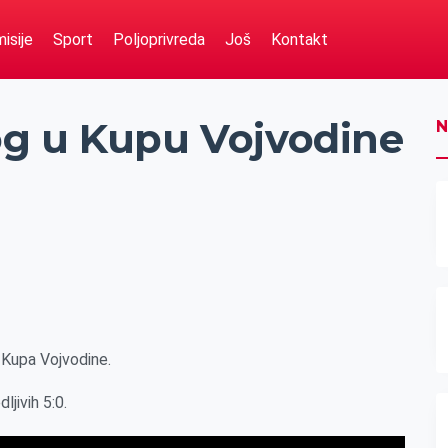
isije
Sport
Poljoprivreda
Još
Kontakt
g u Kupu Vojvodine
N
a Kupa Vojvodine.
ljivih 5:0.