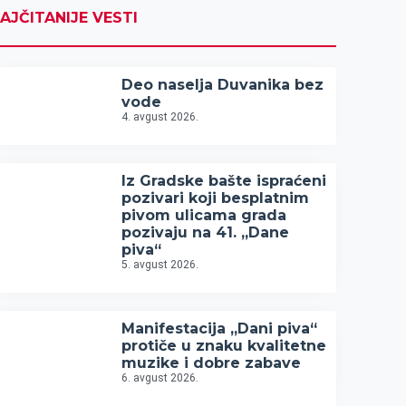
AJČITANIJE VESTI
Deo naselja Duvanika bez
vode
4. avgust 2026.
Iz Gradske bašte ispraćeni
pozivari koji besplatnim
pivom ulicama grada
pozivaju na 41. „Dane
piva“
5. avgust 2026.
Manifestacija „Dani piva“
protiče u znaku kvalitetne
muzike i dobre zabave
6. avgust 2026.