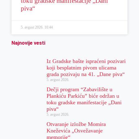
toku gradske manifestacije „Dani
piva“
5. avgust 2026.
10:44
Najnovije vesti
Iz Gradske bašte ispraćeni pozivari
koji besplatnim pivom ulicama
grada pozivaju na 41. „Dane piva“
5. avgust 2026.
Dečji program “Zabavilište u
Plankiću Parkiću” biće održan u
toku gradske manifestacije „Dani
piva“
5. avgust 2026.
Otvaranje izložbe Momira
Kneževića „Osvežavanje
memorije“