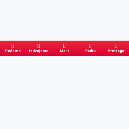
Početna
Izdvajamo
Meni
Radio
Pretraga
Pretraga
Kategorije
Ostalo
Naslovna
Izdvajamo