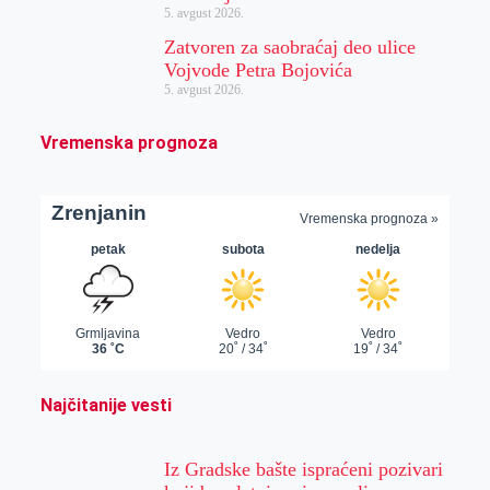
5. avgust 2026.
Zatvoren za saobraćaj deo ulice
Vojvode Petra Bojovića
5. avgust 2026.
Vremenska prognoza
Najčitanije vesti
Iz Gradske bašte ispraćeni pozivari