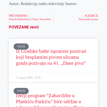
Autor: Redakcija radio televizije Santos
PRETHODNO
SLEDEĆE
Petarda Radničkog u Kupu Vojvodine
Fantomski protest
POVEZANE vesti
VESTI
Iz Gradske bašte ispraćeni pozivari
koji besplatnim pivom ulicama
grada pozivaju na 41. „Dane piva“
5. avgust 2026.
13:36
VESTI
Dečji program “Zabavilište u
Plankiću Parkiću” biće održan u