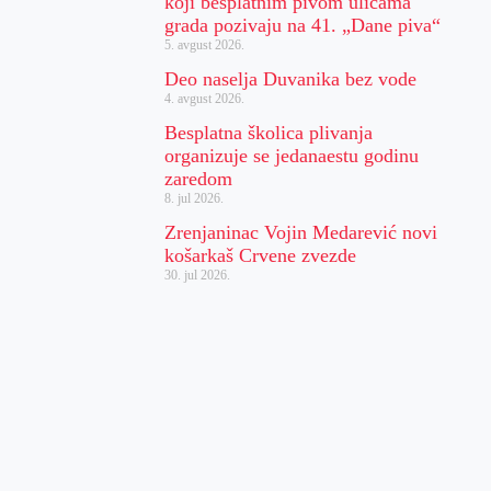
koji besplatnim pivom ulicama
grada pozivaju na 41. „Dane piva“
5. avgust 2026.
Deo naselja Duvanika bez vode
4. avgust 2026.
Besplatna školica plivanja
organizuje se jedanaestu godinu
zaredom
8. jul 2026.
Zrenjaninac Vojin Medarević novi
košarkaš Crvene zvezde
30. jul 2026.