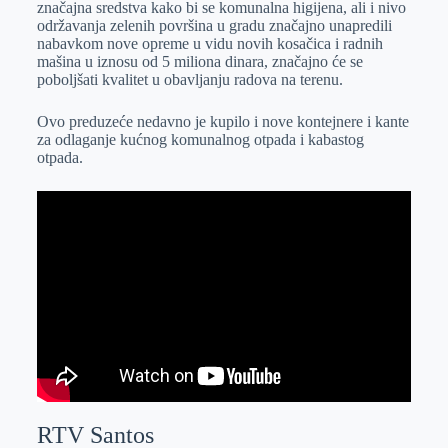
značajna sredstva kako bi se komunalna higijena, ali i nivo
r
n
A
i
održavanja zelenih površina u gradu značajno unapredili
nabavkom nove opreme u vidu novih kosačica i radnih
p
l
mašina u iznosu od 5 miliona dinara, značajno će se
p
poboljšati kvalitet u obavljanju radova na terenu.
Ovo preduzeće nedavno je kupilo i nove kontejnere i kante
za odlaganje kućnog komunalnog otpada i kabastog
otpada.
RTV Santos