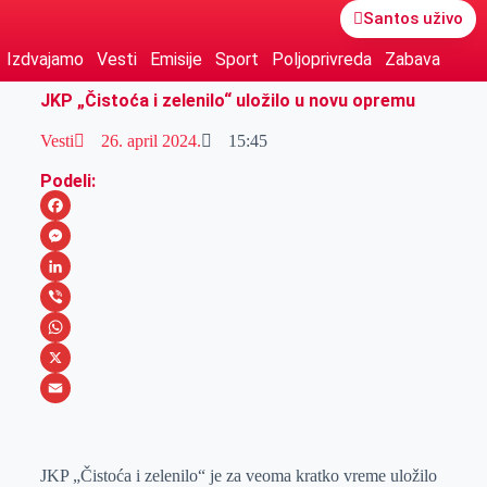
Santos uživo
Izdvajamo
Vesti
Emisije
Sport
Poljoprivreda
Zabava
JKP „Čistoća i zelenilo“ uložilo u novu opremu
Vesti
26. april 2024.
15:45
Podeli:
F
a
M
c
e
L
e
s
i
V
b
s
n
i
W
o
e
k
b
h
X
o
n
e
e
a
E
k
g
d
r
t
m
JKP „Čistoća i zelenilo“ je za veoma kratko vreme uložilo
e
I
s
a