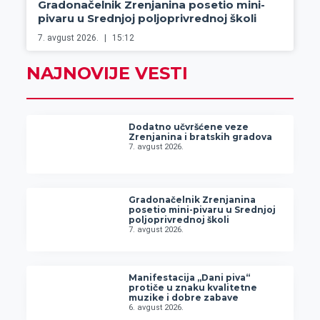
Gradonačelnik Zrenjanina posetio mini-
pivaru u Srednjoj poljoprivrednoj školi
7. avgust 2026.
15:12
NAJNOVIJE VESTI
Dodatno učvršćene veze
Zrenjanina i bratskih gradova
7. avgust 2026.
Gradonačelnik Zrenjanina
posetio mini-pivaru u Srednjoj
poljoprivrednoj školi
7. avgust 2026.
Manifestacija „Dani piva“
protiče u znaku kvalitetne
muzike i dobre zabave
6. avgust 2026.