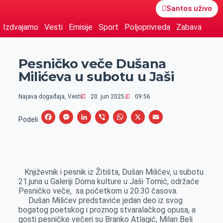
Santos uživo
Izdvajamo
Vesti
Emisije
Sport
Poljoprivreda
Zabava
Pesničko veče Dušana
Milićeva u subotu u Jaši
Najava događaja
,
Vesti
20. jun 2025.
09:56
F
M
L
V
W
X
E
Podeli:
a
e
i
i
h
m
c
s
n
b
a
a
e
s
k
e
t
i
Književnik i pesnik iz Žitišta, Dušan Milićev, u subotu
b
e
e
r
s
l
21.juna u Galeriji Doma kulture u Jaši Tomić, održaće
o
n
d
A
Pesničko veče, sa početkom u 20.30 časova.
Dušan Milićev predstaviće jedan deo iz svog
o
g
I
p
bogatog poetskog i proznog stvaralačkog opusa, a
k
e
n
p
gosti pesničke večeri su Branko Atlagić, Milan Beli