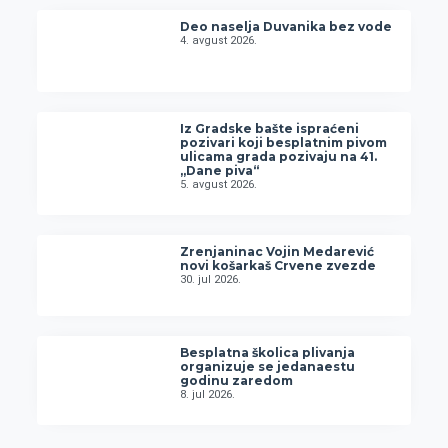
Deo naselja Duvanika bez vode
4. avgust 2026.
Iz Gradske bašte ispraćeni
pozivari koji besplatnim pivom
ulicama grada pozivaju na 41.
„Dane piva“
5. avgust 2026.
Zrenjaninac Vojin Medarević
novi košarkaš Crvene zvezde
30. jul 2026.
Besplatna školica plivanja
organizuje se jedanaestu
godinu zaredom
8. jul 2026.