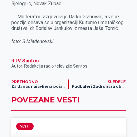
Bjelogrlić, Novak Zubac.
r
Moderator razgovora je Darko Grahovac, a veče
poezije dešava se u organizaciji Kulturno umetničkog
društva dr Borislav Jankulov iz mesta Jaša Tomić.
foto: S.Mladenovski
RTV Santos
Autor: Redakcija radio televizije Santos
PRETHODNO
SLEDEĆE
Za danas najavljena pojačana kontrola saobraćaja
Fudbaleri Zadrugara obezbedili plasman u Vojvođansku ligu
POVEZANE VESTI
VESTI