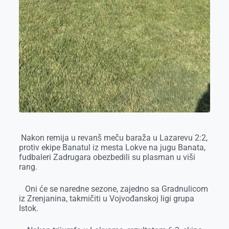
Nakon remija u revanš meču baraža u Lazarevu 2:2,
protiv ekipe Banatul iz mesta Lokve na jugu Banata,
fudbaleri Zadrugara obezbedili su plasman u viši
rang.
Oni će se naredne sezone, zajedno sa Gradnulicom
iz Zrenjanina, takmičiti u Vojvođanskoj ligi grupa
Istok.