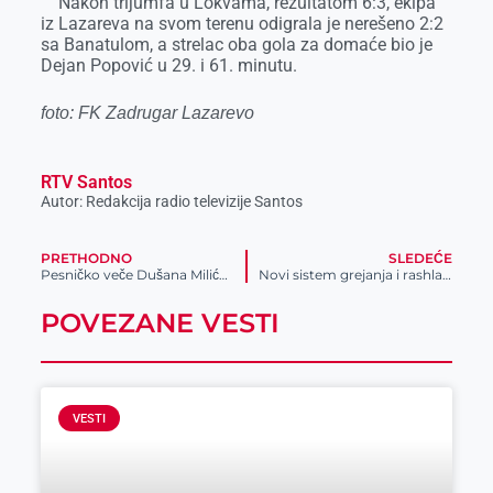
Nakon trijumfa u Lokvama, rezultatom 6:3, ekipa
iz Lazareva na svom terenu odigrala je nerešeno 2:2
sa Banatulom, a strelac oba gola za domaće bio je
Dejan Popović u 29. i 61. minutu.
foto: FK Zadrugar Lazarevo
RTV Santos
Autor: Redakcija radio televizije Santos
PRETHODNO
SLEDEĆE
Pesničko veče Dušana Milićeva u subotu u Jaši
Novi sistem grejanja i rashlađivanja u dvorani Dušan Silni u Srpskoj Crnji
POVEZANE VESTI
VESTI