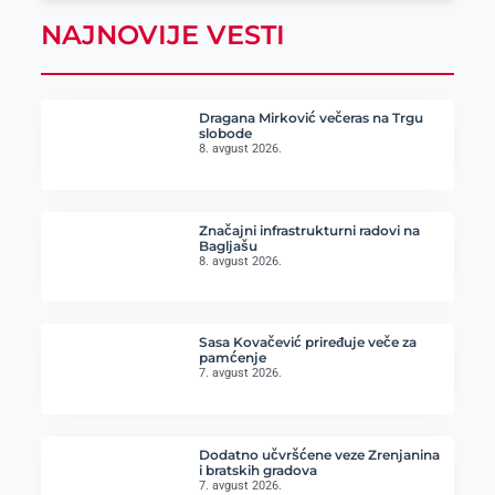
NAJNOVIJE VESTI
Dragana Mirković večeras na Trgu
slobode
8. avgust 2026.
Značajni infrastrukturni radovi na
Bagljašu
8. avgust 2026.
Sasa Kovačević priređuje veče za
pamćenje
7. avgust 2026.
Dodatno učvršćene veze Zrenjanina
i bratskih gradova
7. avgust 2026.