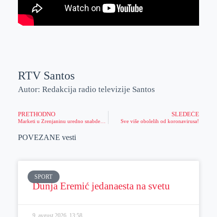
RTV Santos
Autor: Redakcija radio televizije Santos
PRETHODNO
SLEDEĆE
Marketi u Zrenjaninu uredno snabdeveni
Sve više obolelih od koronavirusa!
POVEZANE vesti
SPORT
Dunja Eremić jedanaesta na svetu
9. avgust 2026.
13:58