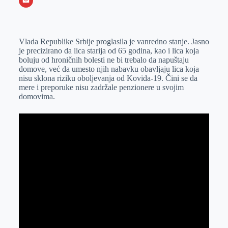
o
e
k
b
h
X
o
n
e
e
a
E
k
g
d
r
t
m
Vlada Republike Srbije proglasila je vanredno stanje. Jasno
e
I
s
a
je precizirano da lica starija od 65 godina, kao i lica koja
r
n
A
i
boluju od hroničnih bolesti ne bi trebalo da napuštaju
domove, već da umesto njih nabavku obavljaju lica koja
p
l
nisu sklona riziku oboljevanja od Kovida-19. Čini se da
p
mere i preporuke nisu zadržale penzionere u svojim
domovima.