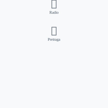
Radio
Pretraga
Pretraga
Kategorije
Ostalo
Naslovna