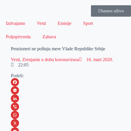
Santos uživo
Izdvajamo
Vesti
Emisije
Sport
Poljoprivreda
Zabava
Penzioneri ne poštuju mere Vlade Republike Srbije
Vesti
,
Zrenjanin u doba koronavirusa
16. mart 2020.
22:05
Podeli:
F
a
M
c
e
L
e
s
i
V
b
s
n
i
W