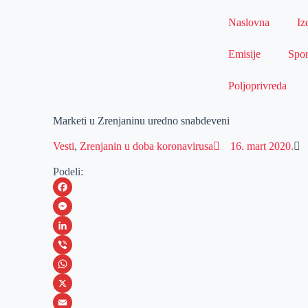
Naslovna
Iz
Emisije
Spor
Poljoprivreda
Marketi u Zrenjaninu uredno snabdeveni
Vesti
,
Zrenjanin u doba koronavirusa
16. mart 2020.
Podeli:
F
a
M
c
e
L
e
s
i
V
b
s
n
i
W
o
e
k
b
h
X