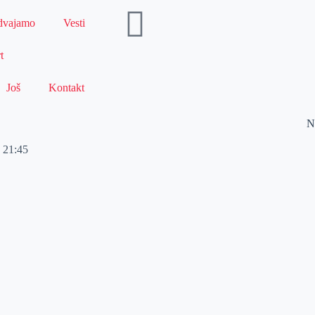
dvajamo
Vesti
t
Još
Kontakt
N
21:45