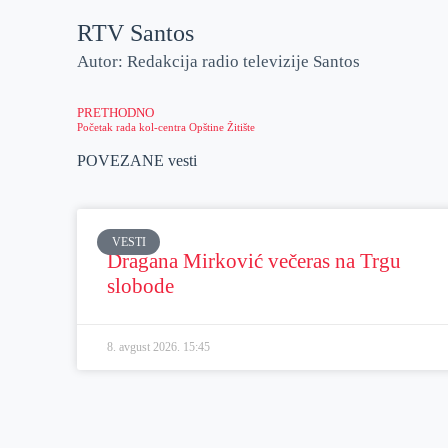
RTV Santos
Autor: Redakcija radio televizije Santos
PRETHODNO
Početak rada kol-centra Opštine Žitište
POVEZANE vesti
VESTI
Dragana Mirković večeras na Trgu
slobode
8. avgust 2026.
15:45