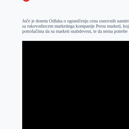
o
n
e
e
a
E
k
g
d
r
t
m
Juče je doneta Odluka o ograničenju cena osnovnih namirni
e
I
s
a
sa rukovodiocem marketinga kompanije Persu marketi, koja
r
n
A
i
potrošačima da su marketi snabdeveni, te da nema potrebe
p
l
p