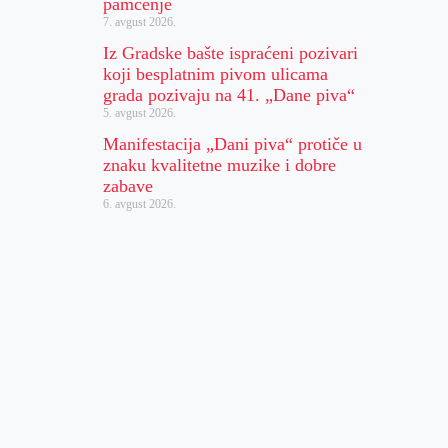
pamćenje
7. avgust 2026.
Iz Gradske bašte ispraćeni pozivari
koji besplatnim pivom ulicama
grada pozivaju na 41. „Dane piva“
5. avgust 2026.
Manifestacija „Dani piva“ protiče u
znaku kvalitetne muzike i dobre
zabave
6. avgust 2026.