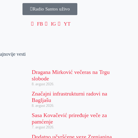
Radio Santos uživo
FB
IG
YT
ajnovije vesti
Dragana Mirković večeras na Trgu
slobode
8. avgust 2026.
Značajni infrastrukturni radovi na
Bagljašu
8. avgust 2026.
Sasa Kovačević priređuje veče za
pamćenje
7. avgust 2026.
Dodatno učvršćene veze Zrenjanina