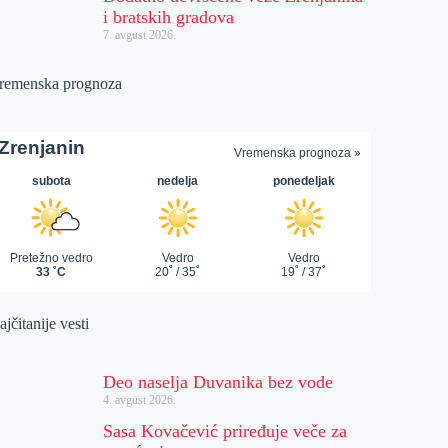
i bratskih gradova
7. avgust 2026.
remenska prognoza
jčitanije vesti
Deo naselja Duvanika bez vode
4. avgust 2026.
Sasa Kovačević priređuje veče za