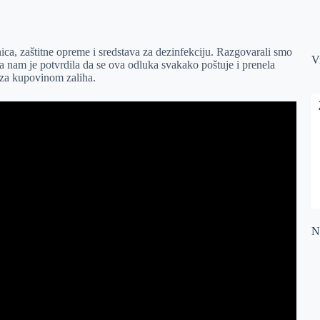
ca, zaštitne opreme i sredstava za dezinfekciju. Razgovarali smo
V
 nam je potvrdila da se ova odluka svakako poštuje i prenela
 za kupovinom zaliha.
Na