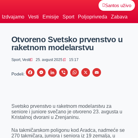
Santos uživo
Izdvajamo
Vesti
Emisije
Sport
Poljoprivreda
Zabava
Otvoreno Svetsko prvenstvo u
raketnom modelarstvu
Sport
,
Vesti
25. avgust 2025.
15:17
F
M
L
V
W
X
E
Podeli:
a
e
i
i
h
m
c
s
n
b
a
a
e
s
k
e
t
i
Svetsko prvenstvo u raketnom modelarstvu za
b
e
e
r
s
l
seniore i juniore svečano je otvoreno 23. avgusta u
o
n
d
A
Kristalnoj dvorani u Zrenjaninu.
o
g
I
p
Na takmičarskom poligonu kod Aradca, nadmeće se
k
e
n
p
270 takmičara, juniora i seniora iz 19 zemalja, u