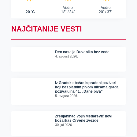
NAJČITANIJE VESTI
Deo naselja Duvanika bez vode
4. avgust 2026.
Iz Gradske bašte ispraćeni pozivari
koji besplatnim pivom ulicama grada
pozivaju na 41. „Dane piva“
5. avgust 2026.
Zrenjaninac Vojin Medarević novi
košarkaš Crvene zvezde
30. jul 2026.