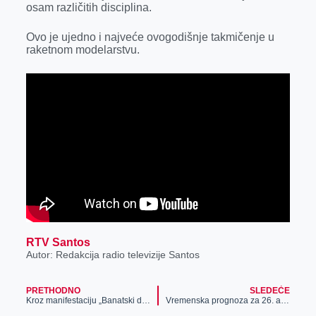
osam različitih disciplina.
r
Ovo je ujedno i najveće ovogodišnje takmičenje u
raketnom modelarstvu.
RTV Santos
Autor: Redakcija radio televizije Santos
PRETHODNO
SLEDEĆE
Kroz manifestaciju „Banatski dani teku“ posetioci prošetali kroz prošlost Banata
Vremenska prognoza za 26. avgust