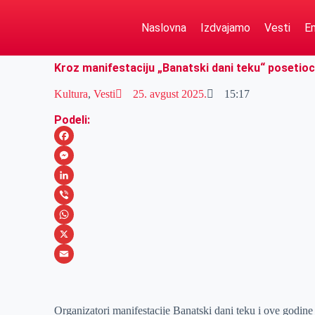
Naslovna
Izdvajamo
Vesti
Em
Kroz manifestaciju „Banatski dani teku“ posetioc
Kultura
,
Vesti
25. avgust 2025.
15:17
Podeli:
F
a
M
c
e
L
e
s
i
V
b
s
n
i
W
o
e
k
b
h
X
o
n
e
e
a
E
k
g
d
r
t
m
Organizatori manifestacije Banatski dani teku i ove godin
e
I
s
a