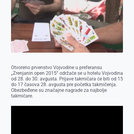
o
g
I
p
k
e
n
p
r
Otvoreno prvenstvo Vojvodine u preferansu
„Zrenjanin open 2015“ održaće se u hotelu Vojvodina
od 28. do 30. avgusta. Prijave takmičara će biti od 15
do 17 časova 28. avgusta pre početka takmičenja.
Obezbeđene su značajne nagrade za najbolje
takmičare.