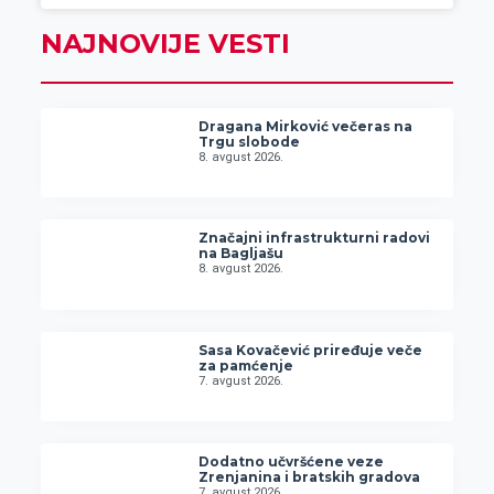
NAJNOVIJE VESTI
Dragana Mirković večeras na
Trgu slobode
8. avgust 2026.
Značajni infrastrukturni radovi
na Bagljašu
8. avgust 2026.
Sasa Kovačević priređuje veče
za pamćenje
7. avgust 2026.
Dodatno učvršćene veze
Zrenjanina i bratskih gradova
7. avgust 2026.