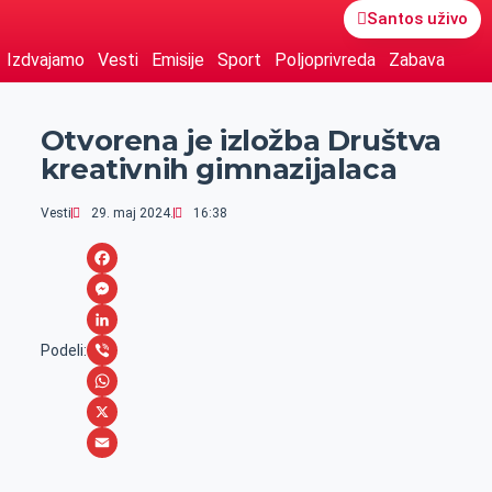
Santos uživo
Izdvajamo
Vesti
Emisije
Sport
Poljoprivreda
Zabava
Otvorena je izložba Društva
kreativnih gimnazijalaca
Vesti
29. maj 2024.
16:38
F
a
M
c
e
L
Podeli:
e
s
i
V
b
s
n
i
W
o
e
k
b
h
X
o
n
e
e
a
E