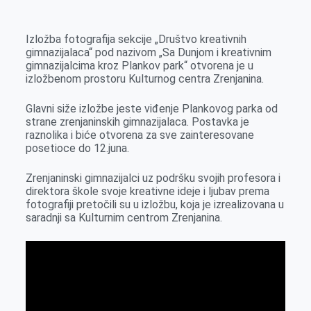
k
g
d
r
t
m
e
I
s
a
Izložba fotografija sekcije „Društvo kreativnih
r
n
A
i
gimnazijalaca“ pod nazivom „Sa Dunjom i kreativnim
gimnazijalcima kroz Plankov park“ otvorena je u
p
l
izložbenom prostoru Kulturnog centra Zrenjanina.
p
Glavni siže izložbe jeste viđenje Plankovog parka od
strane zrenjaninskih gimnazijalaca. Postavka je
raznolika i biće otvorena za sve zainteresovane
posetioce do 12.juna.
Zrenjaninski gimnazijalci uz podršku svojih profesora i
direktora škole svoje kreativne ideje i ljubav prema
fotografiji pretočili su u izložbu, koja je izrealizovana u
saradnji sa Kulturnim centrom Zrenjanina.