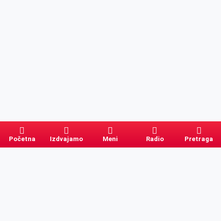
Početna
Izdvajamo
Meni
Radio
Pretraga
Pretraga
Kategorije