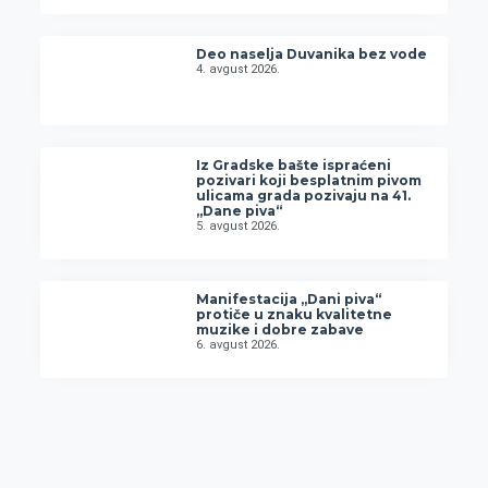
Deo naselja Duvanika bez vode
4. avgust 2026.
Iz Gradske bašte ispraćeni
pozivari koji besplatnim pivom
ulicama grada pozivaju na 41.
„Dane piva“
5. avgust 2026.
Manifestacija „Dani piva“
protiče u znaku kvalitetne
muzike i dobre zabave
6. avgust 2026.