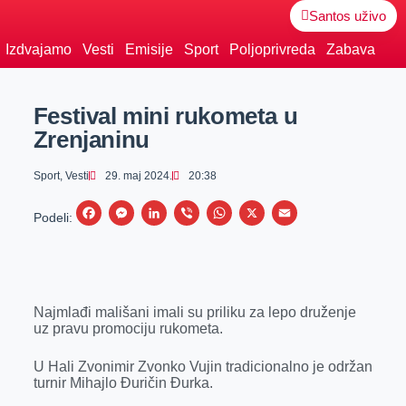
Santos uživo
Izdvajamo
Vesti
Emisije
Sport
Poljoprivreda
Zabava
Festival mini rukometa u
Zrenjaninu
Sport
,
Vesti
29. maj 2024.
20:38
F
M
L
V
W
X
E
Podeli:
a
e
i
i
h
m
c
s
n
b
a
a
e
s
k
e
t
i
Najmlađi mališani imali su priliku za lepo druženje
b
e
e
r
s
l
uz pravu promociju rukometa.
o
n
d
A
o
g
I
p
U Hali Zvonimir Zvonko Vujin tradicionalno je održan
turnir Mihajlo Đuričin Đurka.
k
e
n
p