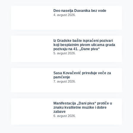
Deo naselja Duvanika bez vode
4. avgust 2026.
Iz Gradske bašte ispraćeni pozivari
koji besplatnim pivom ulicama grada
pozivaju na 41. „Dane piva“
5. avgust 2026.
Sasa Kovačević priređuje veče za
pamćenje
7. avgust 2026.
Manifestacija „Dani piva“ protiče u
znaku kvalitetne muzike i dobre
zabave
6. avgust 2026.