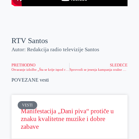
RTV Santos
Autor: Redakcija radio televizije Santos
PRETHODNO
SLEDEĆE
Otvaranje izložbe „Šta se krije ispod ravnice?“ u Narodnom muzeju Zrenjanina
Sprovodi se jesenja kampanja oralne vakcinacije lisica i drugih divljih mesojeda protiv besnila
POVEZANE vesti
VESTI
Manifestacija „Dani piva“ protiče u
znaku kvalitetne muzike i dobre
zabave