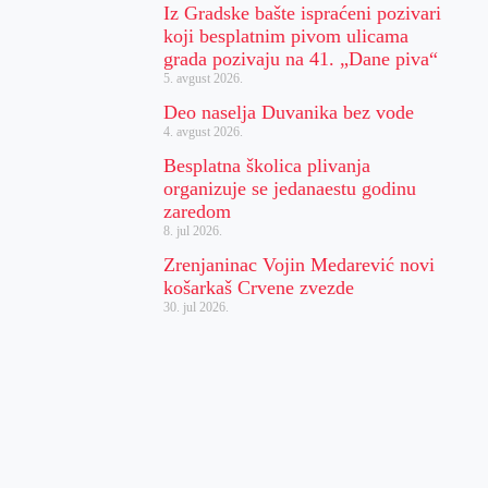
Iz Gradske bašte ispraćeni pozivari
koji besplatnim pivom ulicama
grada pozivaju na 41. „Dane piva“
5. avgust 2026.
Deo naselja Duvanika bez vode
4. avgust 2026.
Besplatna školica plivanja
organizuje se jedanaestu godinu
zaredom
8. jul 2026.
Zrenjaninac Vojin Medarević novi
košarkaš Crvene zvezde
30. jul 2026.