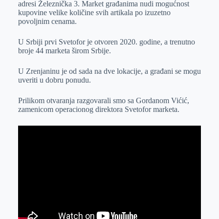
adresi Železnička 3. Market građanima nudi mogućnost
r
n
A
i
kupovine velike količine svih artikala po izuzetno
povoljnim cenama.
p
l
p
U Srbiji prvi Svetofor je otvoren 2020. godine, a trenutno
broje 44 marketa širom Srbije.
U Zrenjaninu je od sada na dve lokacije, a građani se mogu
uveriti u dobru ponudu.
Prilikom otvaranja razgovarali smo sa Gordanom Vićić,
zamenicom operacionog direktora Svetofor marketa.