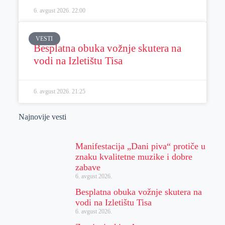
6. avgust 2026.
22:00
VESTI
Besplatna obuka vožnje skutera na
vodi na Izletištu Tisa
6. avgust 2026.
21:25
Najnovije vesti
Manifestacija „Dani piva“ protiče u
znaku kvalitetne muzike i dobre
zabave
6. avgust 2026.
Besplatna obuka vožnje skutera na
vodi na Izletištu Tisa
6. avgust 2026.