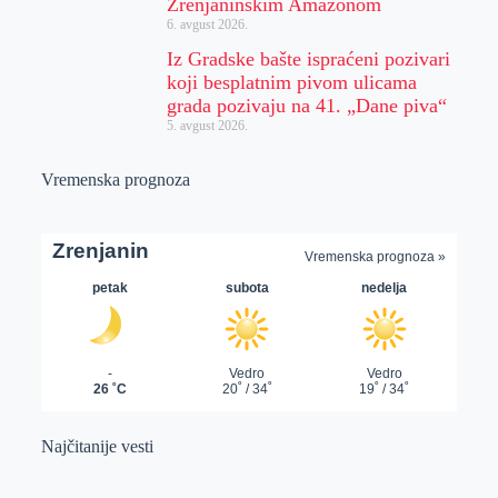
Zrenjaninskim Amazonom
6. avgust 2026.
Iz Gradske bašte ispraćeni pozivari
koji besplatnim pivom ulicama
grada pozivaju na 41. „Dane piva“
5. avgust 2026.
Vremenska prognoza
Najčitanije vesti