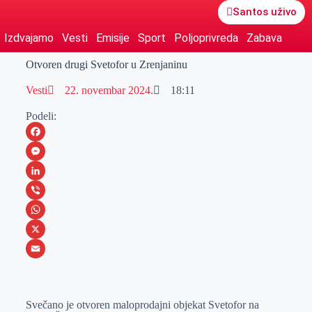
Santos uživo
Izdvajamo
Vesti
Emisije
Sport
Poljoprivreda
Zabava
Otvoren drugi Svetofor u Zrenjaninu
Vesti
22. novembar 2024.
18:11
Podeli:
F
a
M
c
e
L
e
s
i
V
b
s
n
i
W
o
e
k
b
h
X
o
n
e
e
a
E
k
g
d
r
t
m
Svečano je otvoren maloprodajni objekat Svetofor na
e
I
s
a