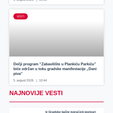
VESTI
Dečji program “Zabavilište u Plankiću Parkiću”
biće održan u toku gradske manifestacije „Dani
piva“
5. avgust 2026.
10:44
NAJNOVIJE VESTI
Iz Gradske bašte ispraćeni pozivari