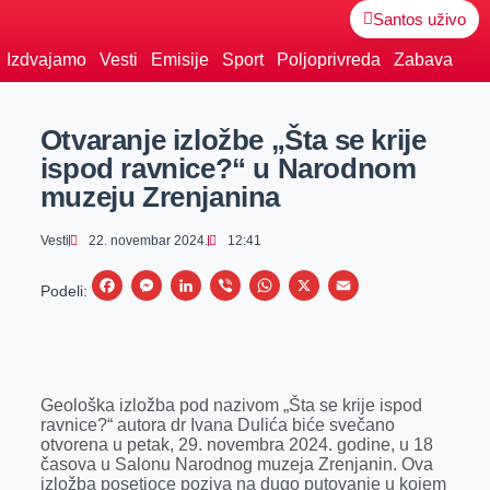
Santos uživo
Izdvajamo
Vesti
Emisije
Sport
Poljoprivreda
Zabava
Otvaranje izložbe „Šta se krije
ispod ravnice?“ u Narodnom
muzeju Zrenjanina
Vesti
22. novembar 2024.
12:41
F
M
L
V
W
X
E
Podeli:
a
e
i
i
h
m
c
s
n
b
a
a
e
s
k
e
t
i
Geološka izložba pod nazivom „Šta se krije ispod
b
e
e
r
s
l
ravnice?“ autora dr Ivana Dulića biće svečano
o
n
d
A
otvorena u petak, 29. novembra 2024. godine, u 18
časova u Salonu Narodnog muzeja Zrenjanin. Ova
o
g
I
p
izložba posetioce poziva na dugo putovanje u kojem