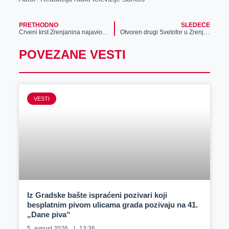
PRETHODNO
SLEDEĆE
Crveni krst Zrenjanina najavio humanitarnu akciju
Otvoren drugi Svetofor u Zrenjaninu
POVEZANE VESTI
VESTI
Iz Gradske bašte ispraćeni pozivari koji
besplatnim pivom ulicama grada pozivaju na 41.
„Dane piva“
5. avgust 2026.
13:36