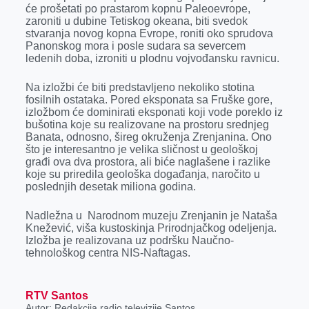
k
e
n
p
će prošetati po prastarom kopnu Paleoevrope,
zaroniti u dubine Tetiskog okeana, biti svedok
r
stvaranja novog kopna Evrope, roniti oko sprudova
Panonskog mora i posle sudara sa severcem
ledenih doba, izroniti u plodnu vojvođansku ravnicu.
Na izložbi će biti predstavlјeno nekoliko stotina
fosilnih ostataka. Pored eksponata sa Fruške gore,
izložbom će dominirati eksponati koji vode poreklo iz
bušotina koje su realizovane na prostoru srednjeg
Banata, odnosno, šireg okruženja Zrenjanina. Ono
što je interesantno je velika sličnost u geološkoj
građi ova dva prostora, ali biće naglašene i razlike
koje su priredila geološka događanja, naročito u
poslednjih desetak miliona godina.
Nadležna u Narodnom muzeju Zrenjanin je Nataša
Knežević, viša kustoskinja Prirodnjačkog odeljenja.
Izložba je realizovana uz podršku Naučno-
tehnološkog centra NIS-Naftagas.
RTV Santos
Autor: Redakcija radio televizije Santos