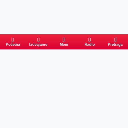
Početna
Izdvajamo
Meni
Radio
Pretraga
Pretraga
Kategorije
Ostalo
Naslovna
Izdvajamo