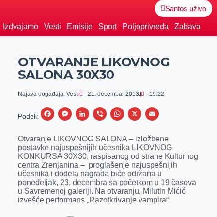
Santos uživo
Izdvajamo
Vesti
Emisije
Sport
Poljoprivreda
Zabava
OTVARANJE LIKOVNOG
SALONA 30X30
Najava događaja
,
Vesti
21. decembar 2013.
19:22
F
M
L
V
W
X
E
Podeli:
a
e
i
i
h
m
Otvaranje LIKOVNOG SALONA – izložbene
c
s
n
b
a
a
postavke najuspešnijih učesnika LIKOVNOG
e
s
k
e
t
i
KONKURSA 30X30, raspisanog od strane Kulturnog
centra Zrenjanina – proglašenje najuspešnijih
b
e
e
r
s
l
učesnika i dodela nagrada biće održana u
o
n
d
A
ponedeljak, 23. decembra sa početkom u 19 časova
u Savremenoj galeriji. Na otvaranju, Milutin Mićić
o
g
I
p
izvešće performans „Razotkrivanje vampira“.
k
e
n
p