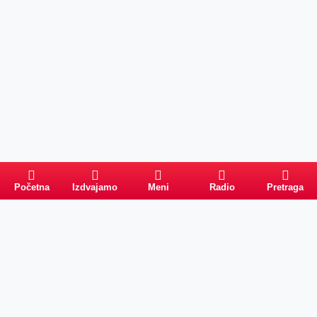
Početna
Izdvajamo
Meni
Radio
Pretraga
Pretraga
Kategorije