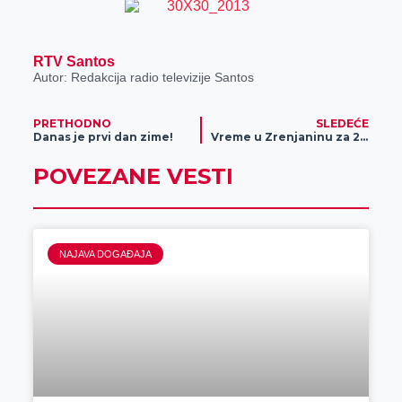
r
RTV Santos
Autor: Redakcija radio televizije Santos
PRETHODNO
SLEDEĆE
Danas je prvi dan zime!
Vreme u Zrenjaninu za 23.12
POVEZANE VESTI
NAJAVA DOGAĐAJA