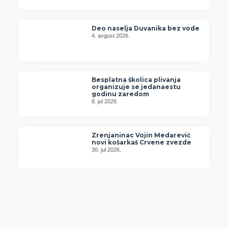
Deo naselja Duvanika bez vode
4. avgust 2026.
Besplatna školica plivanja
organizuje se jedanaestu
godinu zaredom
8. jul 2026.
Zrenjaninac Vojin Medarević
novi košarkaš Crvene zvezde
30. jul 2026.