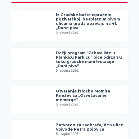
Iz Gradske bašte ispraćeni
pozivari koji besplatnim pivom
ulicama grada pozivaju na 41.
„Dane piva“
5. avgust 2026.
Dečji program “Zabavilište u
Plankiću Parkiću” biće održan u
toku gradske manifestacije
„Dani piva“
5. avgust 2026.
Otvaranje izložbe Momira
Kneževića „Osvežavanje
memorije“
5. avgust 2026.
Zatvoren za saobraćaj deo ulice
Vojvode Petra Bojovića
5. avgust 2026.