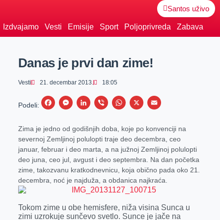
Santos uživo
Izdvajamo
Vesti
Emisije
Sport
Poljoprivreda
Zabava
Danas je prvi dan zime!
Vesti
21. decembar 2013.
18:05
F
M
L
V
W
X
E
Podeli:
a
e
i
i
h
m
Zima je jedno od godišnjih doba, koje po konvenciji na
c
s
n
b
a
a
severnoj Zemljinoj polulopti traje deo decembra, ceo
e
s
k
e
t
i
januar, februar i deo marta, a na južnoj Zemljinoj polulopti
b
e
e
r
s
l
deo juna, ceo jul, avgust i deo septembra. Na dan početka
zime, takozvanu kratkodnevnicu, koja obično pada oko 21.
o
n
d
A
decembra, noć je najduža, a obdanica najkraća.
o
g
I
p
k
e
n
p
Tokom zime u obe hemisfere, niža visina Sunca u
r
zimi uzrokuje sunčevo svetlo. Sunce je jače na