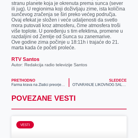
stranu planete koja je okrenuta prema sunca (sever
ili jug). U regionima koji doživljaju zime, ista količina
sunčevog zračenja se širi preko većeg područja.
Ovaj efekat je složen i veće udaljenosti da svetlo
mora putovati kroz atmosferu, čime atmosfera troši
više toplote. U poređenju s tim efektima, promene u
razdaljini od Zemlje od Sunca su zanemarive.
Ove godine zima počinje u 18:11h i trajaće do 21.
marta kada će početi proleće.
RTV Santos
Autor: Redakcija radio televizije Santos
PRETHODNO
SLEDEĆE
Farma krava na Zlatici preorjentisana je na tov junadi
OTVARANJE LIKOVNOG SALONA 30X30
POVEZANE VESTI
VESTI