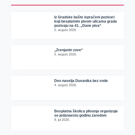
Iz Gradske bašte ispraćeni pozivari
koji besplatnim pivom ulicama grada
pozivaju na 41. „Dane piva“
5. avgust 2026.
„Zrenjanin zove“
5. avgust 2026.
Deo naselja Duvanika bez vode
4. avgust 2026.
Besplatna školica plivanja organizuje
se jedanaestu godinu zaredom
8. jul 2026.