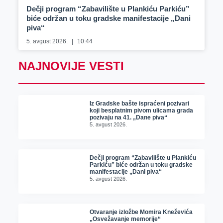
Dečji program “Zabavilište u Plankiću Parkiću”
biće održan u toku gradske manifestacije „Dani
piva“
5. avgust 2026.
10:44
NAJNOVIJE VESTI
Iz Gradske bašte ispraćeni pozivari
koji besplatnim pivom ulicama grada
pozivaju na 41. „Dane piva“
5. avgust 2026.
Dečji program “Zabavilište u Plankiću
Parkiću” biće održan u toku gradske
manifestacije „Dani piva“
5. avgust 2026.
Otvaranje izložbe Momira Kneževića
„Osvežavanje memorije“